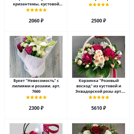
хризантемы, кустовой
розы и альстромерии арт.
6975
2060 ₽
2500 ₽
Букет "Невесомость" с
Корзинка "Розовый
лилиями и розами. арт.
восход" из кустовой и
7660
Эквадорской розы арт.
5520
2300 ₽
5610 ₽