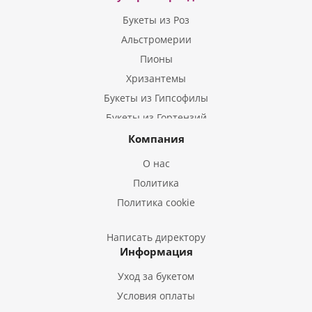
Букеты из Роз
Альстромерии
Пионы
Хризантемы
Букеты из Гипсофилы
Букеты из Гортензий
Букеты из Ирисов
Компания
Букеты из Лилий
О нас
Букеты из Подсолнухов
Политика
Букеты из Эустом
Политика cookie
Букеты из Пион
Букеты из Гладиолусов
Написать директору
Информация
Букеты из Тюльпанов
Уход за букетом
Условия оплаты