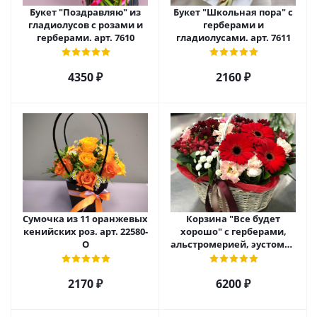
Букет "Поздравляю" из
Букет "Школьная пора" с
гладиолусов с розами и
герберами и
герберами. арт. 7610
гладиолусами. арт. 7611
4350 ₽
2160 ₽
Сумочка из 11 оранжевых
Корзина "Все будет
кенийских роз. арт. 22580-
хорошо" с герберами,
О
альстромерией, эустомой
и хризантемой арт. 22461
2170 ₽
6200 ₽