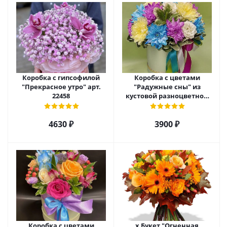
Коробка с гипсофилой
Коробка с цветами
"Прекрасное утро" арт.
"Радужные сны" из
22458
кустовой разноцветной
хризантемы арт. 22457
4630 ₽
3900 ₽
Коробка с цветами
х Букет "Огненная