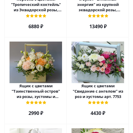
"Тропический коктейль"
энергия" из крупной
из Эквадорской розы,
эквадорской розы,
эустомы, альстромерии
гиперикума и гермини.
арт. 22456
арт. 7628
6880 ₽
13490 ₽
Ящик с цветами
Ящик с цветами
"Таинственный остров"
"Свидание с ангелом" из
из розы, эустомы и
роз и эустомы арт. 7753
диантуса арт. 7754
2990 ₽
4430 ₽