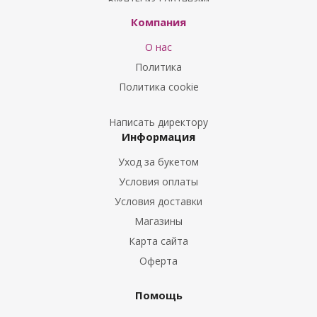
Букеты из Гортензий
Букеты из Ирисов
Компания
Букеты из Лилий
О нас
Букеты из Подсолнухов
Политика
Букеты из Эустом
Политика cookie
Букеты из Пион
Букеты из Гладиолусов
Написать директору
Информация
Букеты из Тюльпанов
Уход за букетом
Условия оплаты
Условия доставки
Магазины
Карта сайта
Оферта
Помощь