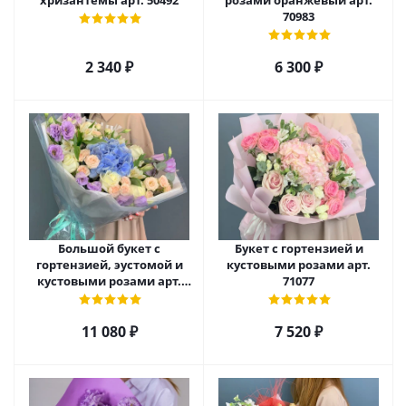
хризантемы арт. 50492
розами оранжевый арт.
70983
2 340
₽
6 300
₽
Большой букет с
Букет с гортензией и
гортензией, эустомой и
кустовыми розами арт.
кустовыми розами арт.
71077
66669
11 080
₽
7 520
₽