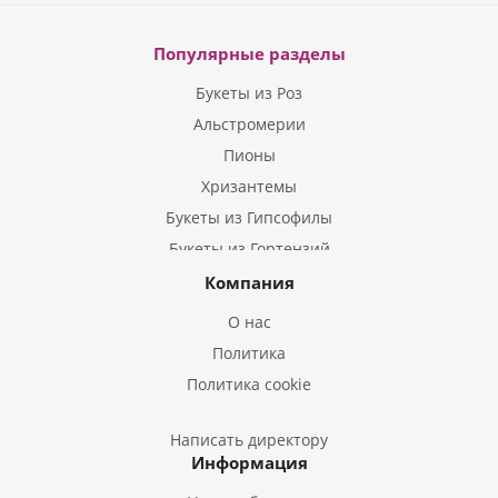
Популярные разделы
Букеты из Роз
Альстромерии
Пионы
Хризантемы
Букеты из Гипсофилы
Букеты из Гортензий
Букеты из Ирисов
Компания
Букеты из Лилий
О нас
Букеты из Подсолнухов
Политика
Букеты из Эустом
Политика cookie
Букеты из Пион
Букеты из Гладиолусов
Написать директору
Информация
Букеты из Тюльпанов