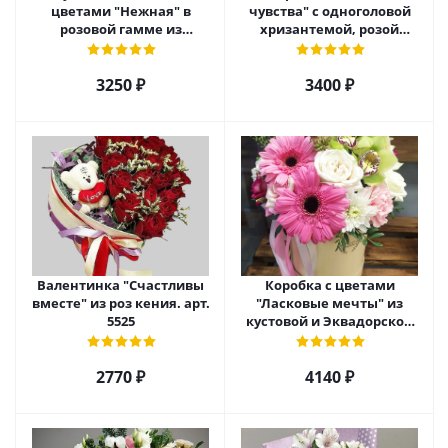
цветами "Нежная" в
чувства" с одноголовой
розовой гамме из
хризантемой, розой
кустовой хризантемы,
Эквадор и альстромерией
розы, эустомы арт. 5514
арт. 5510
3250 ₽
3400 ₽
Валентинка "Счастливы
Коробка с цветами
вместе" из роз кения. арт.
"Ласковые мечты" из
5525
кустовой и Эквадорской
розы, орхидеи и гербер
арт. 27796
2770 ₽
4140 ₽