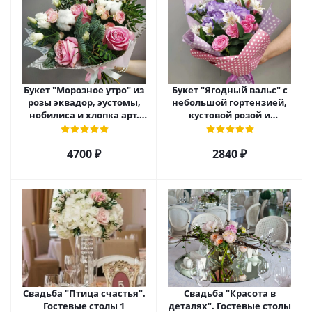
Букет "Морозное утро" из
Букет "Ягодный вальс" с
розы эквадор, эустомы,
небольшой гортензией,
нобилиса и хлопка арт.
кустовой розой и
25909
альстромерией арт. 7702
4700 ₽
2840 ₽
Свадьба "Птица счастья".
Свадьба "Красота в
Гостевые столы 1
деталях". Гостевые столы