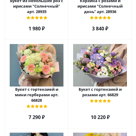
Букет из небольших роз с
Корзина с розами и
ирисами "Солнечный"
ирисами "Солнечный
арт. 28935
день" арт. 28936
1 980
₽
3 840
₽
Букет с гортензией и
Букет с гортензией и
мини герберами арт.
розами арт. 66829
66828
7 290
₽
10 220
₽