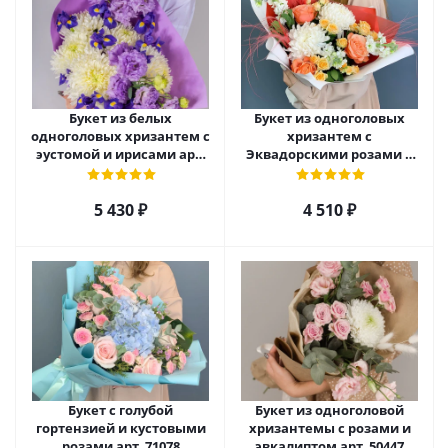
Букет из белых
Букет из одноголовых
одноголовых хризантем с
хризантем с
эустомой и ирисами арт.
Эквадорскими розами и
52705
матиолой арт. 70981
5 430
₽
4 510
₽
Букет с голубой
Букет из одноголовой
гортензией и кустовыми
хризантемы с розами и
розами арт. 71078
эвкалиптом арт. 50447