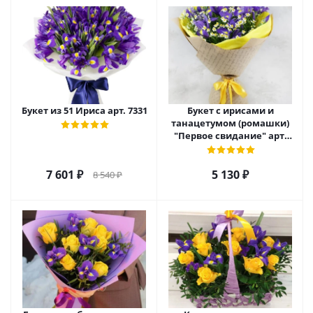
Букет из 51 Ириса арт. 7331
Букет с ирисами и
танацетумом (ромашки)
"Первое свидание" арт.
36295
7 601
₽
5 130
₽
8 540
₽