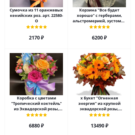
Сумочка из 11 оранжевых
Корзина "Все будет
кенийских роз. арт. 22580-
хорошо" с герберами,
О
альстромерией, эустомой
и хризантемой арт. 22461
2170 ₽
6200 ₽
Коробка с цветами
х Букет "Огненная
"Тропический коктейль"
энергия" из крупной
из Эквадорской розы,
эквадорской розы,
эустомы, альстромерии
гиперикума и гермини.
арт. 22456
арт. 7628
6880 ₽
13490 ₽