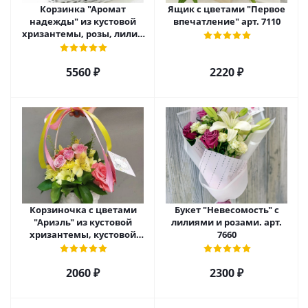
Корзинка "Аромат
Ящик с цветами "Первое
надежды" из кустовой
впечатление" арт. 7110
хризантемы, розы, лилий
и эустомы. арт. 7751
5560 ₽
2220 ₽
Корзиночка с цветами
Букет "Невесомость" с
"Ариэль" из кустовой
лилиями и розами. арт.
хризантемы, кустовой
7660
розы и альстромерии арт.
6975
2060 ₽
2300 ₽