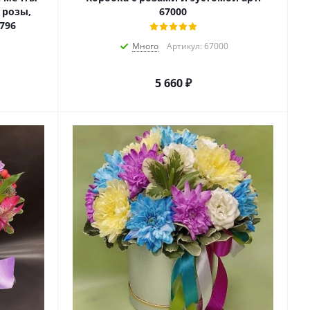
 розы,
67000
796
Много
Артикул: 67000
5 660
₽