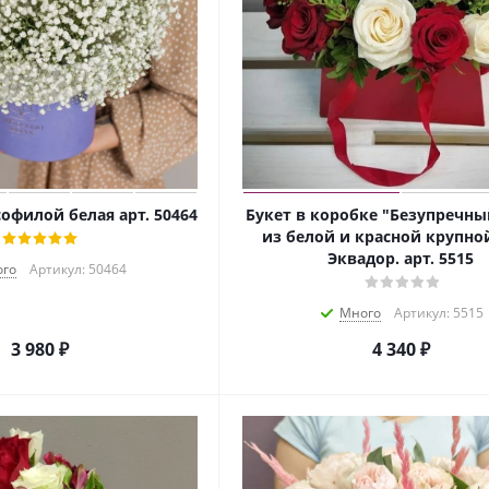
софилой белая арт. 50464
Букет в коробке "Безупречны
из белой и красной крупно
Эквадор. арт. 5515
го
Артикул: 50464
Много
Артикул: 5515
3 980
₽
4 340
₽