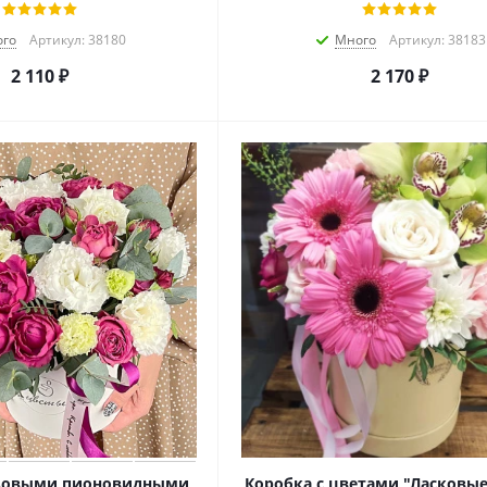
го
Артикул: 38180
Много
Артикул: 38183
2 110
₽
2 170
₽
озовыми пионовидными
Коробка с цветами "Ласковы