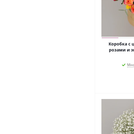
Коробка с
розами и э
Мно