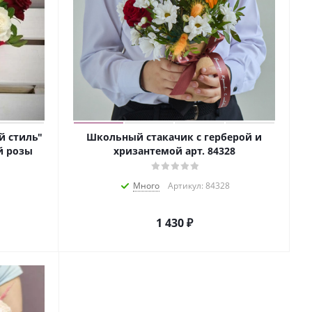
й стиль"
Школьный стакачик с герберой и
й розы
хризантемой арт. 84328
Много
Артикул: 84328
1 430
₽