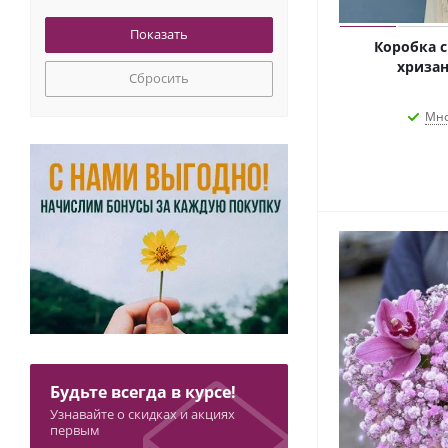
Статица
Сумка
Коробка с
Сухоцвет Лагурус
хризан
Сбросить
Сухоцвет Тритикум
Сухоцвет хлопок
Мно
Упаковка тишью
Флористическая губка
Хризантема кустовая
Эвкалипт
Эустома (Лизиантус)
Будьте всегда в курсе!
Узнавайте о скидках и акциях
первым