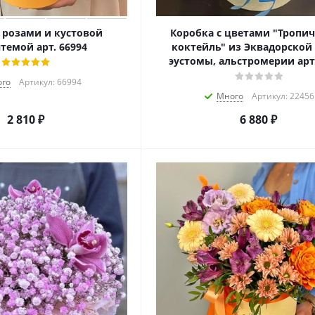
 розами и кустовой
Коробка с цветами "Тропи
темой арт. 66994
коктейль" из Эквадорской
эустомы, альстромерии арт.
го
Артикул: 66994
Много
Артикул: 22456
2 810
₽
6 880
₽