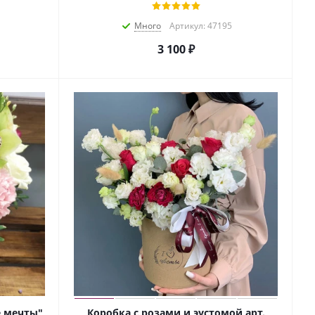
Много
Артикул: 47195
3 100
₽
е мечты"
Коробка с розами и эустомой арт.