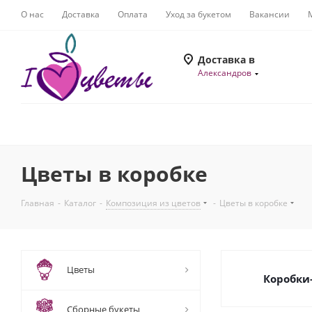
О нас
Доставка
Оплата
Уход за букетом
Вакансии
Доставка в
Александров
Цветы в коробке
Главная
-
Каталог
-
Композиция из цветов
-
Цветы в коробке
Цветы
Коробки
Сборные букеты