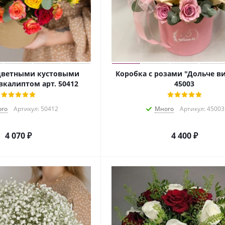
 цветными кустовыми
Коробка с розами "Дольче ви
вкалиптом арт. 50412
45003
го
Артикул: 50412
Много
Артикул: 45003
4 070
₽
4 400
₽