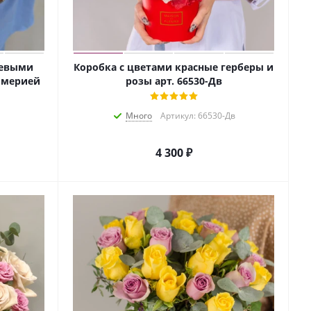
жевыми
Коробка с цветами красные герберы и
омерией
розы арт. 66530-Дв
Много
Артикул: 66530-Дв
4 300
₽