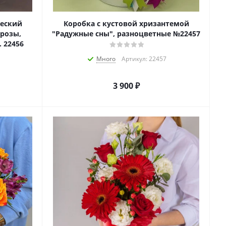
ческий
Коробка с кустовой хризантемой
 розы,
"Радужные сны", разноцветные №22457
 22456
Много
Артикул: 22457
3 900
₽