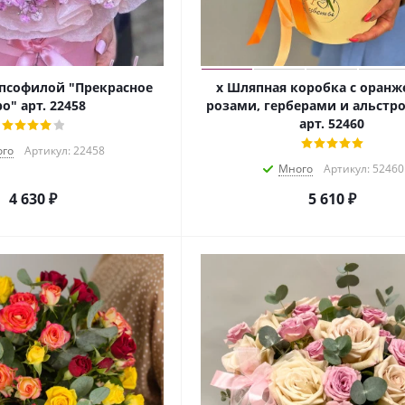
ипсофилой "Прекрасное
х Шляпная коробка с оран
о" арт. 22458
розами, герберами и альстр
арт. 52460
го
Артикул: 22458
Много
Артикул: 52460
4 630
₽
5 610
₽