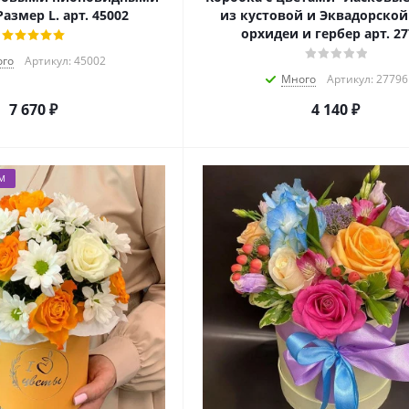
азмер L. арт. 45002
из кустовой и Эквадорской
орхидеи и гербер арт. 27
го
Артикул: 45002
Много
Артикул: 27796
7 670
₽
4 140
₽
М