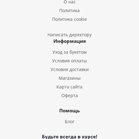
О нас
Букеты из Подсолнухов
Политика
Букеты из Эустом
Политика cookie
Букеты из Пион
Букеты из Гладиолусов
Написать директору
Информация
Букеты из Тюльпанов
Уход за букетом
Условия оплаты
Условия доставки
Магазины
Карта сайта
Оферта
Помощь
Блог
Будьте всегда в курсе!