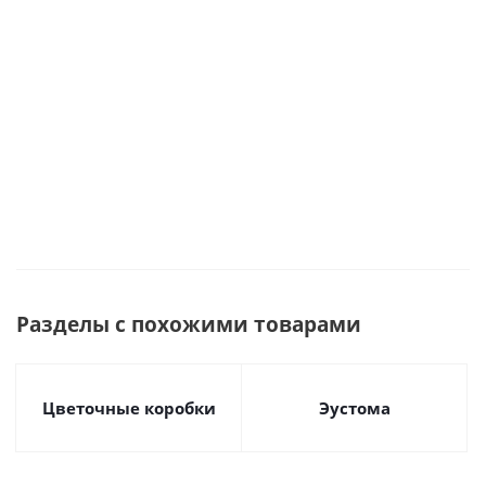
М
арт. 47205
Много
Много
Разделы с похожими товарами
Цветочные коробки
Эустома