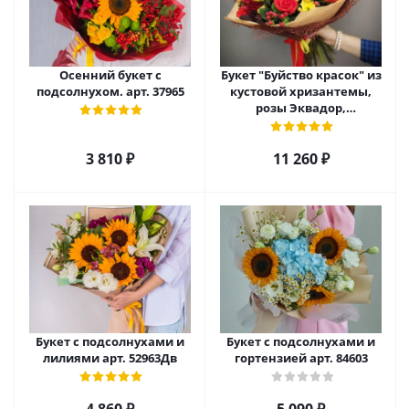
Осенний букет с
Букет "Буйство красок" из
подсолнухом. арт. 37965
кустовой хризантемы,
розы Эквадор,
гиперикума и подсолнуха
арт. 5531
3 810
₽
11 260
₽
Букет с подсолнухами и
Букет с подсолнухами и
лилиями арт. 52963Дв
гортензией арт. 84603