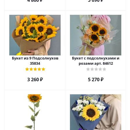
4 860
₽
5 090
₽
Букет из 9 Подсолнухов
Букет с подсолнухами и
35834
розами арт. 84612
3 260
₽
5 270
₽