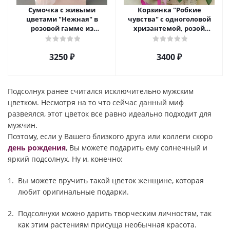
Сумочка с живыми
Корзинка "Робкие
цветами "Нежная" в
чувства" с одноголовой
розовой гамме из
хризантемой, розой
кустовой хризантемы,
Эквадор и альстромерией
розы, эустомы арт. 5514
арт. 5510
3250 ₽
3400 ₽
Подсолнух ранее считался исключительно мужским
цветком. Несмотря на то что сейчас данный миф
развеялся, этот цветок все равно идеально подходит для
мужчин.
Поэтому, если у Вашего близкого друга или коллеги скоро
день рождения
, Вы можете подарить ему солнечный и
яркий подсолнух. Ну и, конечно:
Вы можете вручить такой цветок женщине, которая
любит оригинальные подарки.
Подсолнухи можно дарить творческим личностям, так
как этим растениям присуща необычная красота.