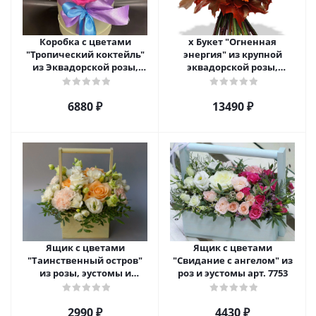
Коробка с цветами
х Букет "Огненная
"Тропический коктейль"
энергия" из крупной
из Эквадорской розы,
эквадорской розы,
эустомы, альстромерии
гиперикума и гермини.
арт. 22456
арт. 7628
6880 ₽
13490 ₽
Ящик с цветами
Ящик с цветами
"Таинственный остров"
"Свидание с ангелом" из
из розы, эустомы и
роз и эустомы арт. 7753
диантуса арт. 7754
2990 ₽
4430 ₽