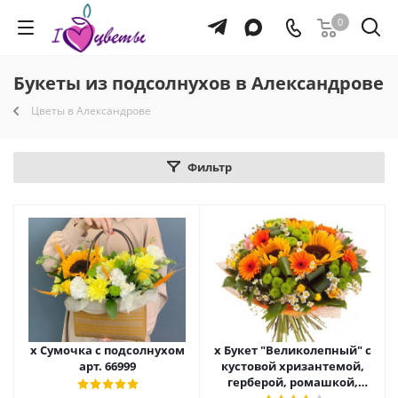
0
Букеты из подсолнухов в Александрове
Цветы в Александрове
Фильтр
х Сумочка с подсолнухом
х Букет "Великолепный" с
арт. 66999
кустовой хризантемой,
герберой, ромашкой,