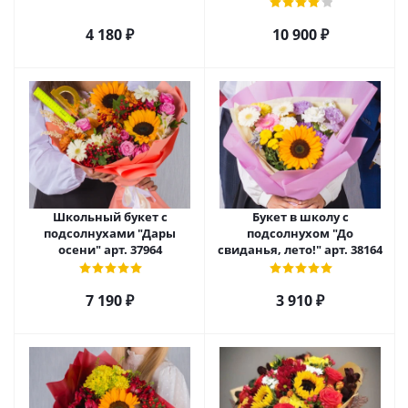
альстромерией и
подсолнухом арт. 6978
4 180
₽
10 900
₽
Школьный букет с
Букет в школу с
подсолнухами "Дары
подсолнухом "До
осени" арт. 37964
свиданья, лето!" арт. 38164
7 190
₽
3 910
₽