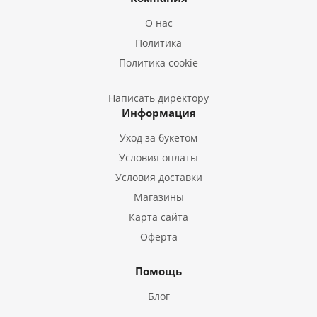
Букеты из Лилий
О нас
Букеты из Подсолнухов
Политика
Букеты из Эустом
Политика cookie
Букеты из Пион
Букеты из Гладиолусов
Написать директору
Информация
Букеты из Тюльпанов
Уход за букетом
Условия оплаты
Условия доставки
Магазины
Карта сайта
Оферта
Помощь
Блог