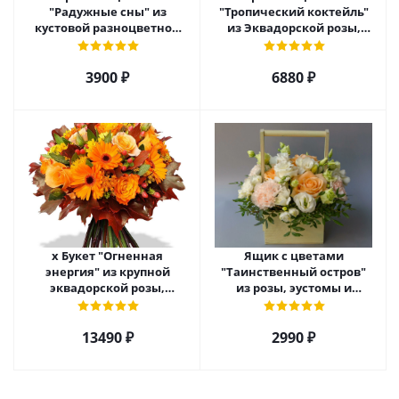
"Радужные сны" из
"Тропический коктейль"
кустовой разноцветной
из Эквадорской розы,
хризантемы арт. 22457
эустомы, альстромерии
арт. 22456
3900 ₽
6880 ₽
х Букет "Огненная
Ящик с цветами
энергия" из крупной
"Таинственный остров"
эквадорской розы,
из розы, эустомы и
гиперикума и гермини.
диантуса арт. 7754
арт. 7628
13490 ₽
2990 ₽