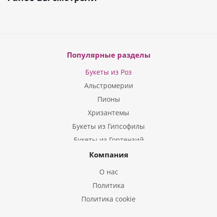
Популярные разделы
Букеты из Роз
Альстромерии
Пионы
Хризантемы
Букеты из Гипсофилы
Букеты из Гортензий
Букеты из Ирисов
Компания
Букеты из Лилий
О нас
Букеты из Подсолнухов
Политика
Букеты из Эустом
Политика cookie
Букеты из Пион