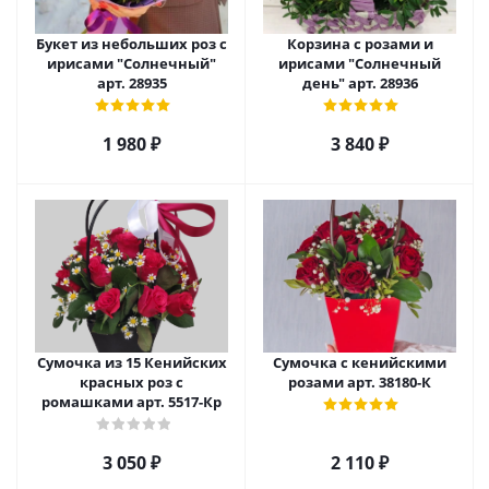
Букет из небольших роз с
Корзина с розами и
ирисами "Солнечный"
ирисами "Солнечный
арт. 28935
день" арт. 28936
1 980
₽
3 840
₽
Сумочка из 15 Кенийских
Сумочка с кенийскими
красных роз с
розами арт. 38180-К
ромашками арт. 5517-Кр
3 050
₽
2 110
₽