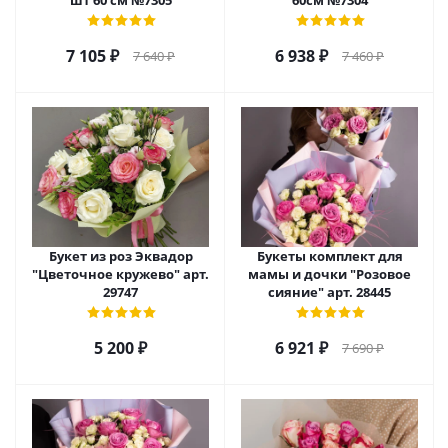
шт 60 см №7305
60см №7304
7 105
₽
6 938
₽
7 640
₽
7 460
₽
Букет из роз Эквадор
Букеты комплект для
"Цветочное кружево" арт.
мамы и дочки "Розовое
29747
сияние" арт. 28445
5 200
₽
6 921
₽
7 690
₽