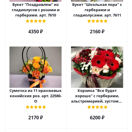
Букет "Поздравляю" из
Букет "Школьная пора" с
гладиолусов с розами и
герберами и
герберами. арт. 7610
гладиолусами. арт. 7611
4350 ₽
2160 ₽
Сумочка из 11 оранжевых
Корзина "Все будет
кенийских роз. арт. 22580-
хорошо" с герберами,
О
альстромерией, эустомой
и хризантемой арт. 22461
2170 ₽
6200 ₽