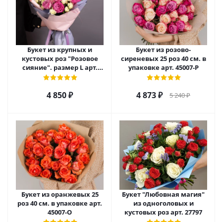
Букет из крупных и
Букет из розово-
кустовых роз "Розовое
сиреневых 25 роз 40 см. в
сияние". размер L арт.
упаковке арт. 45007-Р
28483/L
4 850
₽
4 873
₽
5 240
₽
Букет из оранжевых 25
Букет "Любовная магия"
роз 40 см. в упаковке арт.
из одноголовых и
45007-О
кустовых роз арт. 27797