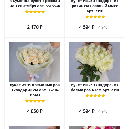
х Сумочка букет с розами
Букет из 25 эквадорских
на 1 сентября арт. 38183-Ж
роз 40 см Розовый микс
арт. 7310
2 170
₽
4 594
₽
4 940
₽
Букет из 19 кремовых роз
Букет из 25 эквадорских
Эквадор 40 см арт. 36204-
белых роз 40 см арт. 7310
Крем
4 050
₽
4 594
₽
4 940
₽