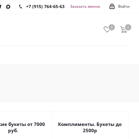
+7 (915) 764-65-63
Заказать звонок
Войти
0
0
0
ие букеты от 7000
Комплименты. Букеты до
руб.
2500р