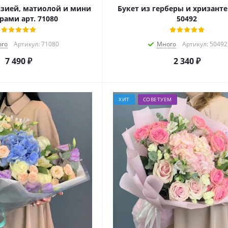
нзией, матиолой и мини
Букет из герберы и хризанте
рами арт. 71080
50492
го
Артикул: 71080
Много
Артикул: 50492
7 490
₽
2 340
₽
ХИТ
СОВЕТУЕМ