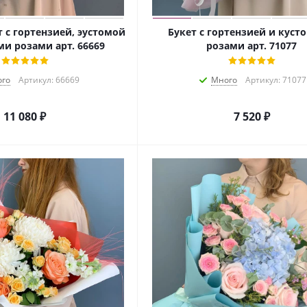
 с гортензией, эустомой
Букет с гортензией и кус
и розами арт. 66669
розами арт. 71077
го
Артикул: 66669
Много
Артикул: 71077
11 080
₽
7 520
₽