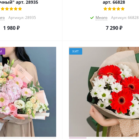
чный" арт. 28935
арт. 66828
го
Артикул: 28935
Много
Артикул: 66828
1 980
₽
7 290
₽
М
ХИТ