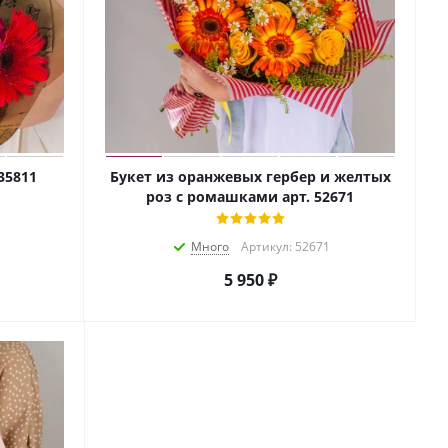
35811
Букет из оранжевых гербер и желтых
роз с ромашками арт. 52671
Много
Артикул: 52671
5 950
₽