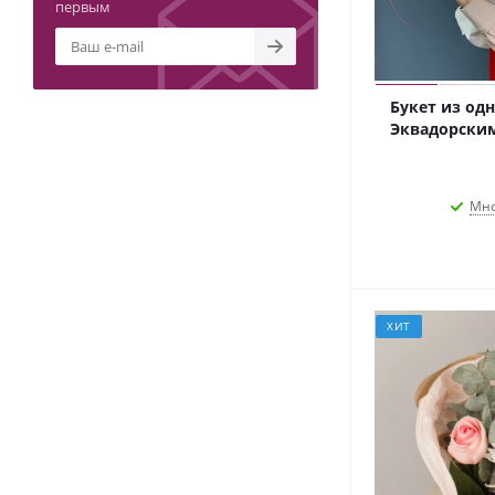
Питоспорум
первым
Подсолнух (Хелиантус)
Роза Кения
Роза кустовая
Букет из од
Роза пионовидная кустовая
Эквадорски
Роза Эквадор
Рускус
Салал
Мно
Солидаго
Стаканчик для цветов
Статица
Сумка
Сухоцвет Лагурус
ХИТ
Сухоцвет Мискантус
Сухоцвет Стифа
Сухоцвет Тритикум
Сухоцвет хлопок
Танацетум (Ромашка)
Упаковка дизайнерская