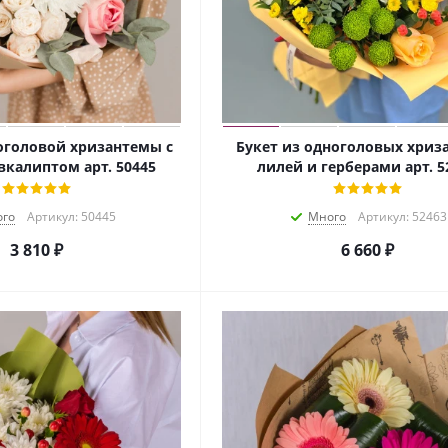
оголовой хризантемы с
Букет из одноголовых хриз
вкалиптом арт. 50445
лилей и герберами арт. 5
го
Артикул: 50445
Много
Артикул: 52463
3 810
₽
6 660
₽