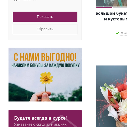
Ирис
Калла
Большой букет
Корзина
и кустовым
Корилус
Сбросить
Корица
Мно
Коробка
Коробка Д14
Краспедия
Лента Атласная
Леукадендрон
Лилия
Лимониум
Листья дуба
Матиола
Монстера
Орхидея Цимбидиум
Папоротник
Будьте всегда в курсе!
Писташ
Узнавайте о скидках и акциях