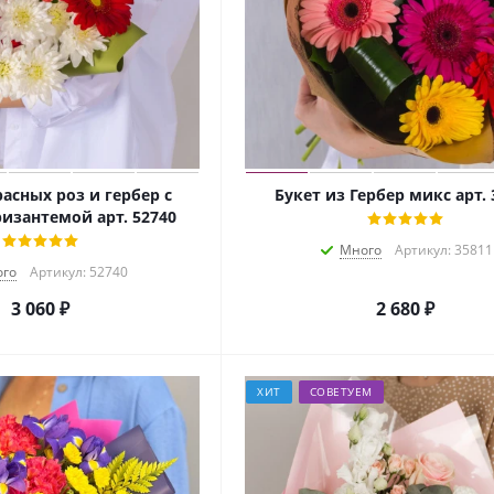
расных роз и гербер с
Букет из Гербер микс арт. 
изантемой арт. 52740
Много
Артикул: 35811
го
Артикул: 52740
3 060
₽
2 680
₽
ХИТ
СОВЕТУЕМ