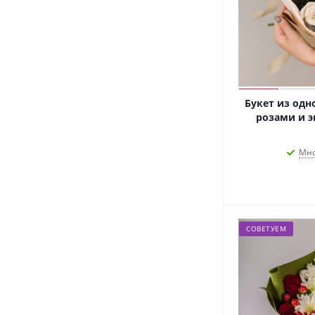
Упаковка крафт
Упаковка тишью
Упаковка Фоамиран
Флористическая губка
Хризантема кустовая
Хризантема одноголовая
Букет из одн
Хризантема Сантини
розами и э
Шамелациум
Эвкалипт
Мно
Эустома (Лизиантус)
Ящик однушка
СОВЕТУЕМ