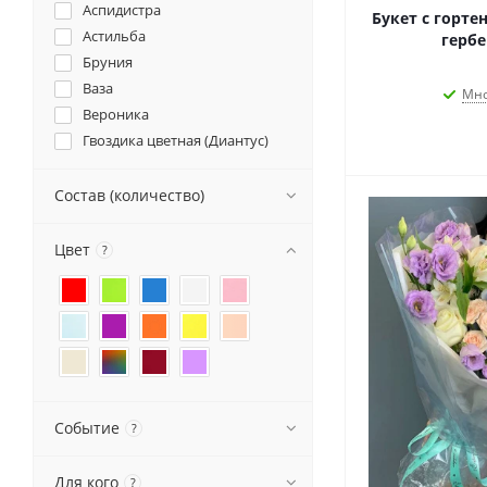
Аспидистра
Букет с горте
Астильба
гербе
Бруния
Ваза
Мно
Вероника
Гвоздика цветная (Диантус)
Гениста
Гербера
Состав (количество)
Гермини
Гиперикум
Цвет
?
Гипсофила
Гладиолус
Гортензия Премиум
Гортензия стандарт
Гринбелл
Декор
Событие
Декор Фрукт
?
Зелень
Илекс
Для кого
?