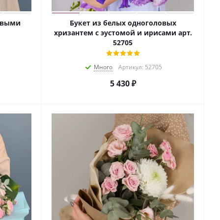
товыми
Букет из белых одноголовых
хризантем с эустомой и ирисами арт.
52705
Много
Артикул: 52705
5 430
₽