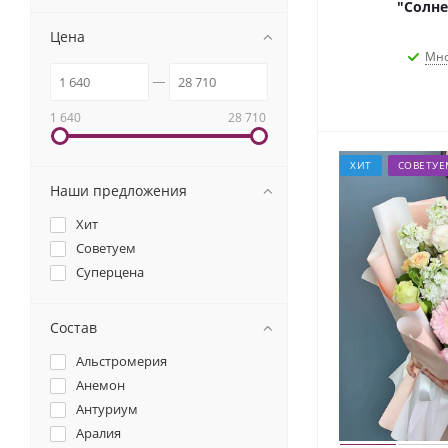
"Солне
Цена
Мно
1 640
28 710
ХИТ
СОВЕТУЕ
Наши предложения
Хит
Советуем
Суперцена
Состав
Альстромерия
Анемон
Антуриум
Аралия