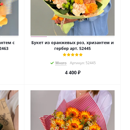
антем с
Букет из оранжевых роз, хризантем и
2463
гербер арт. 52445
Много
Артикул: 52445
4 400
₽