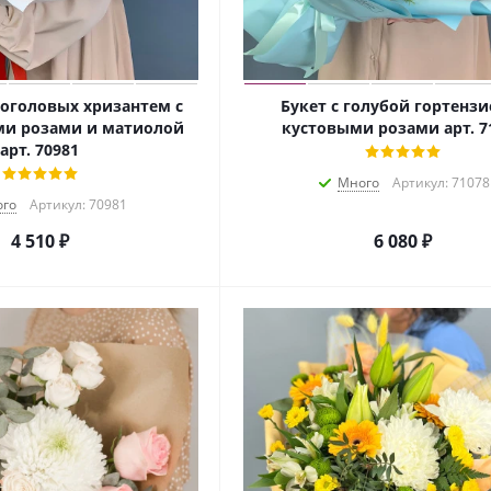
ноголовых хризантем с
Букет с голубой гортензи
ми розами и матиолой
кустовыми розами арт. 7
арт. 70981
Много
Артикул: 71078
го
Артикул: 70981
4 510
₽
6 080
₽