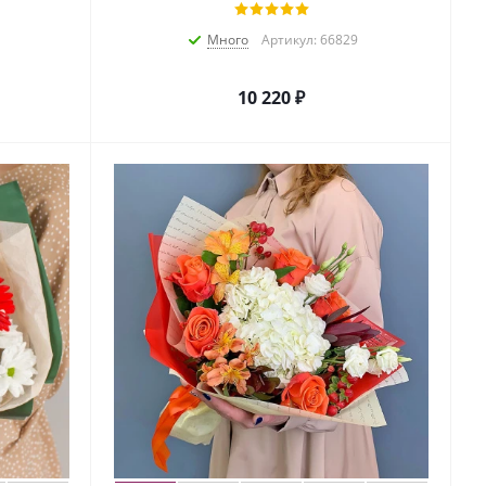
Много
Артикул: 66829
10 220
₽