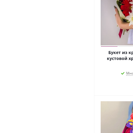
Букет из к
кустовой хр
Мно