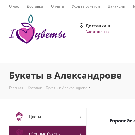
О нас
Доставка
Оплата
Уход за букетом
Вакансии
Доставка в
Александров
Букеты в Александрове
Главная
-
Каталог
-
Букеты в Александрове
Цветы
Европейск
Сборные букеты