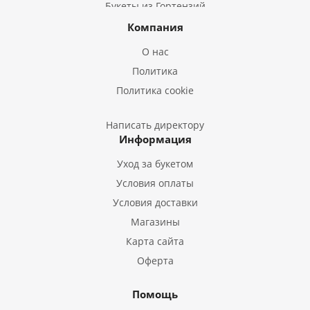
Букеты из Гортензий
Букеты из Ирисов
Компания
Букеты из Лилий
О нас
Букеты из Подсолнухов
Политика
Букеты из Эустом
Политика cookie
Букеты из Пион
Букеты из Гладиолусов
Написать директору
Информация
Букеты из Тюльпанов
Уход за букетом
Условия оплаты
Условия доставки
Магазины
Карта сайта
Оферта
Помощь