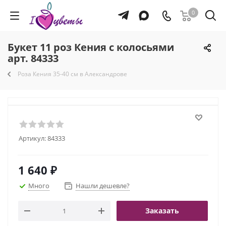
0
Букет 11 роз Кения с колосьями
арт. 84333
Роза Кения 35-40 см в Александрове
Артикул:
84333
1 640
₽
Много
Нашли дешевле?
Заказать