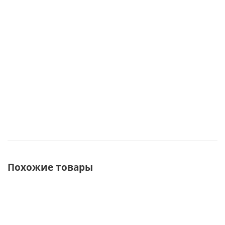
и
работы
69433
хрустящим
69434
Под заказ
безе арт.
Под заказ
74646
Под заказ
Под заказ
Похожие товары
ХИТ
СОВЕТУЕМ