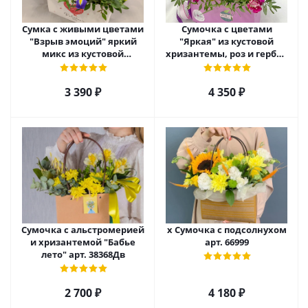
Сумка с живыми цветами
Сумочка с цветами
"Взрыв эмоций" яркий
"Яркая" из кустовой
микс из кустовой
хризантемы, роз и гербер
хризантемы, розы и
арт. 42134
ирисов арт. 45000
3 390
₽
4 350
₽
Сумочка с альстромерией
х Сумочка с подсолнухом
и хризантемой "Бабье
арт. 66999
лето" арт. 38368Дв
2 700
₽
4 180
₽