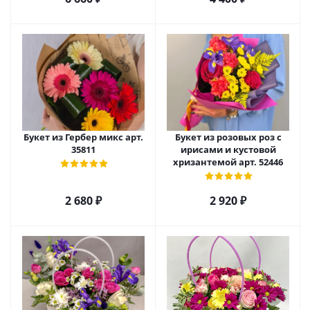
Букет из Гербер микс арт.
Букет из розовых роз с
35811
ирисами и кустовой
хризантемой арт. 52446
2 680
₽
2 920
₽