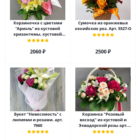
Корзиночка с цветами
Сумочка из оранжевых
"Ариэль" из кустовой
кенийских роз. Арт. 5527-О
хризантемы, кустовой
розы и альстромерии арт.
6975
2060 ₽
2500 ₽
Букет "Невесомость" с
Корзинка "Розовый
лилиями и розами. арт.
восход" из кустовой и
7660
Эквадорской розы арт.
5520