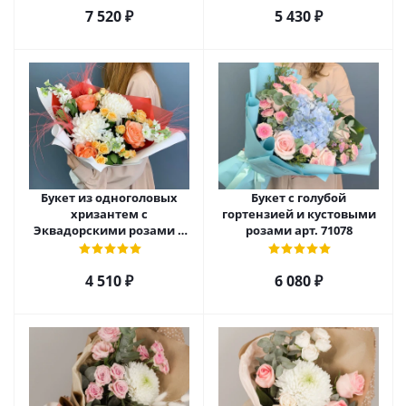
7 520
₽
5 430
₽
Букет из одноголовых
Букет с голубой
хризантем с
гортензией и кустовыми
Эквадорскими розами и
розами арт. 71078
матиолой арт. 70981
4 510
₽
6 080
₽