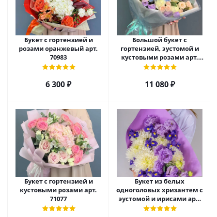
Букет с гортензией и
Большой букет с
розами оранжевый арт.
гортензией, эустомой и
70983
кустовыми розами арт.
66669
6 300
₽
11 080
₽
Букет с гортензией и
Букет из белых
кустовыми розами арт.
одноголовых хризантем с
71077
эустомой и ирисами арт.
52705