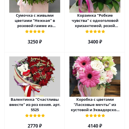
Сумочка с живыми
Корзинка "Робкие
цветами "Нежная" в
чувства" с одноголовой
розовой гамме из
хризантемой, розой
кустовой хризантемы,
Эквадор и альстромерией
розы, эустомы арт. 5514
арт. 5510
3250 ₽
3400 ₽
Валентинка "Счастливы
Коробка с цветами
вместе" из роз кения. арт.
"Ласковые мечты" из
5525
кустовой и Эквадорской
розы, орхидеи и гербер
арт. 27796
2770 ₽
4140 ₽