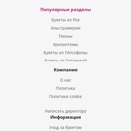
Популярные разделы
Букеты из Роз
Альстромерии
Пионы
Хризантемы
Букеты из Гипсофилы
Букеты из Гортензий
Букеты из Ирисов
Компания
Букеты из Лилий
О нас
Букеты из Подсолнухов
Политика
Букеты из Эустом
Политика cookie
Букеты из Пион
Букеты из Гладиолусов
Написать директору
Информация
Букеты из Тюльпанов
Уход за букетом