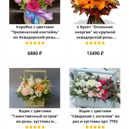
Коробка с цветами
х Букет "Огненная
"Тропический коктейль"
энергия" из крупной
из Эквадорской розы,
эквадорской розы,
эустомы, альстромерии
гиперикума и гермини.
арт. 22456
арт. 7628
6880 ₽
13490 ₽
Ящик с цветами
Ящик с цветами
"Таинственный остров"
"Свидание с ангелом" из
из розы, эустомы и
роз и эустомы арт. 7753
диантуса арт. 7754