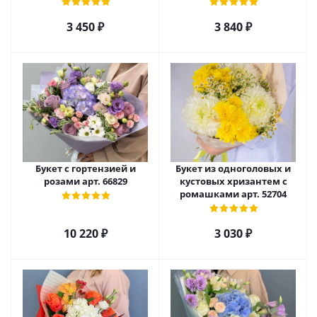
3 450
₽
3 840
₽
Букет с гортензией и
Букет из одноголовых и
розами арт. 66829
кустовых хризантем с
ромашками арт. 52704
10 220
₽
3 030
₽