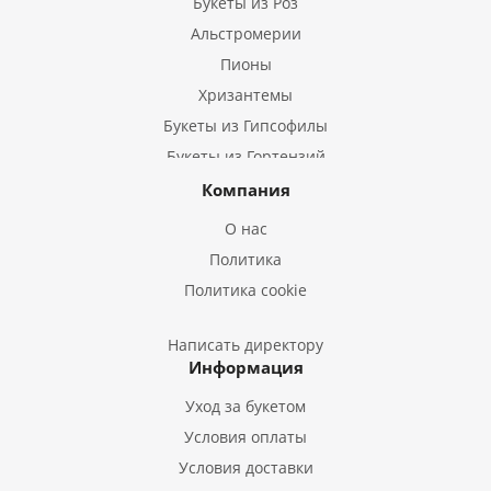
Букеты из Роз
Альстромерии
Пионы
Хризантемы
Букеты из Гипсофилы
Букеты из Гортензий
Букеты из Ирисов
Компания
Букеты из Лилий
О нас
Букеты из Подсолнухов
Политика
Букеты из Эустом
Политика cookie
Букеты из Пион
Букеты из Гладиолусов
Написать директору
Информация
Букеты из Тюльпанов
Уход за букетом
Условия оплаты
Условия доставки