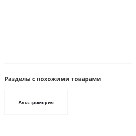
Много
Много
Много
Много
Разделы с похожими товарами
Альстромерия