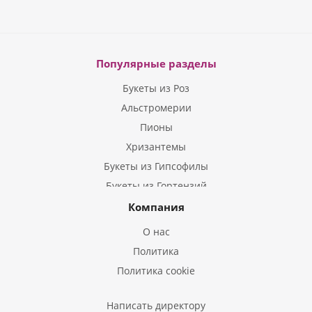
Популярные разделы
Букеты из Роз
Альстромерии
Пионы
Хризантемы
Букеты из Гипсофилы
Букеты из Гортензий
Букеты из Ирисов
Компания
Букеты из Лилий
О нас
Букеты из Подсолнухов
Политика
Букеты из Эустом
Политика cookie
Букеты из Пион
Букеты из Гладиолусов
Написать директору