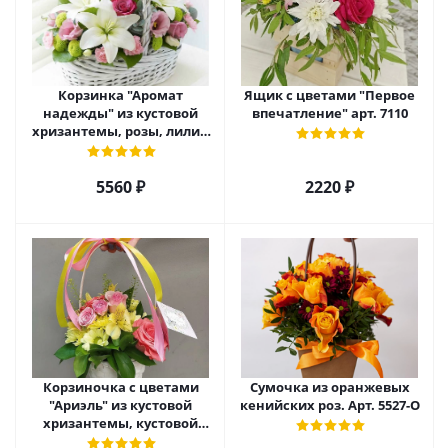
Корзинка "Аромат
Ящик с цветами "Первое
надежды" из кустовой
впечатление" арт. 7110
хризантемы, розы, лилий
и эустомы. арт. 7751
5560 ₽
2220 ₽
Корзиночка с цветами
Сумочка из оранжевых
"Ариэль" из кустовой
кенийских роз. Арт. 5527-О
хризантемы, кустовой
розы и альстромерии арт.