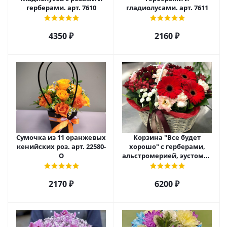
герберами. арт. 7610
гладиолусами. арт. 7611
4350 ₽
2160 ₽
Сумочка из 11 оранжевых
Корзина "Все будет
кенийских роз. арт. 22580-
хорошо" с герберами,
О
альстромерией, эустомой
и хризантемой арт. 22461
2170 ₽
6200 ₽