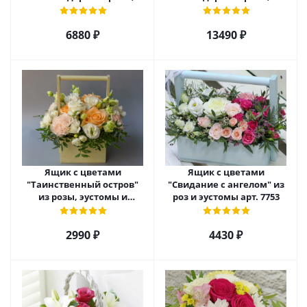
эустомы, альстромерии
гиперикума и гермини.
арт. 22456
арт. 7628
6880 ₽
13490 ₽
Ящик с цветами
Ящик с цветами
"Таинственный остров"
"Свидание с ангелом" из
из розы, эустомы и
роз и эустомы арт. 7753
диантуса арт. 7754
2990 ₽
4430 ₽