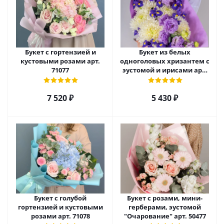
Букет с гортензией и
Букет из белых
кустовыми розами арт.
одноголовых хризантем с
71077
эустомой и ирисами арт.
52705
7 520
₽
5 430
₽
Букет с голубой
Букет с розами, мини-
гортензией и кустовыми
герберами, эустомой
розами арт. 71078
"Очарование" арт. 50477