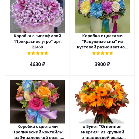
Коробка с гипсофилой
Коробка с цветами
"Прекрасное утро" арт.
"Радужные сны" из
22458
кустовой разноцветной
хризантемы арт. 22457
4630 ₽
3900 ₽
Коробка с цветами
х Букет "Огненная
"Тропический коктейль"
энергия" из крупной
из Эквадорской розы,
эквадорской розы,