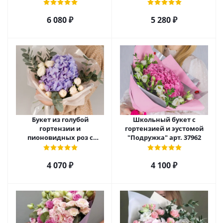
6 080
₽
5 280
₽
Букет из голубой
Школьный букет с
гортензии и
гортензией и эустомой
пионовидных роз с
"Подружка" арт. 37962
эвкалиптом арт. 50471
4 070
₽
4 100
₽