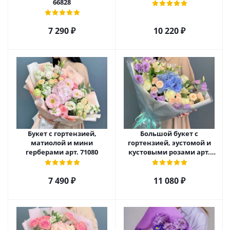
66828
7 290
₽
10 220
₽
Букет с гортензией,
Большой букет с
матиолой и мини
гортензией, эустомой и
герберами арт. 71080
кустовыми розами арт.
66669
7 490
₽
11 080
₽