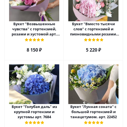
Букет "Возвышенные
Букет "Вместо тысячи
чувства" с гортензией,
слов" с гортензией и
розами и эустомой арт.
пионовидными розами.
23800
арт. 28487
8 150
₽
5 220
₽
Букет "Голубая даль" из
Букет "Лунная соната" с
крупной гортензии и
большой гортензией и
эустомы арт. 7684
танацетумом. арт. 22452