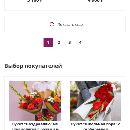
3 100
₽
4 900
₽
Показать еще
1
2
3
4
Выбор покупателей
Букет "Поздравляю" из
Букет "Школьная пора" с
гладиолусов с розами и
герберами и