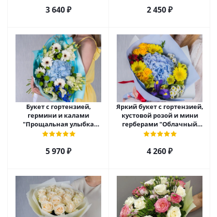
3 640
₽
2 450
₽
Букет с гортензией,
Яркий букет с гортензией,
гермини и калами
кустовой розой и мини
"Прощальная улыбка
герберами "Облачный
августа" арт. 38375
атлас" арт. 38167
5 970
₽
4 260
₽