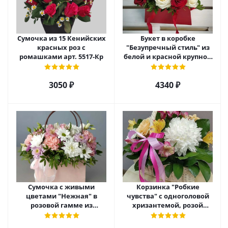
Сумочка из 15 Кенийских
Букет в коробке
красных роз с
"Безупречный стиль" из
ромашками арт. 5517-Кр
белой и красной крупной
розы Эквадор. арт. 5515
3050 ₽
4340 ₽
Сумочка с живыми
Корзинка "Робкие
цветами "Нежная" в
чувства" с одноголовой
розовой гамме из
хризантемой, розой
кустовой хризантемы,
Эквадор и альстромерией
розы, эустомы арт. 5514
арт. 5510