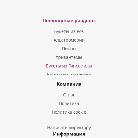
Популярные разделы
Букеты из Роз
Альстромерии
Пионы
Хризантемы
Букеты из Гипсофилы
Букеты из Гортензий
Букеты из Ирисов
Компания
Букеты из Лилий
О нас
Букеты из Подсолнухов
Политика
Букеты из Эустом
Политика cookie
Букеты из Пион
Букеты из Гладиолусов
Написать директору
Информация
Букеты из Тюльпанов