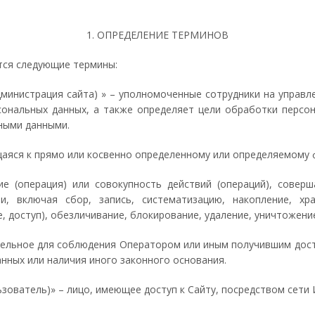
1. ОПРЕДЕЛЕНИЕ ТЕРМИНОВ
тся следующие термины:
Администрация сайта) » – уполномоченные сотрудники на управ
сональных данных, а также определяет цели обработки персо
ьными данными.
щаяся к прямо или косвенно определенному или определяемому 
ие (операция) или совокупность действий (операций), сове
, включая сбор, запись, систематизацию, накопление, хран
, доступ), обезличивание, блокирование, удаление, уничтожени
ательное для соблюдения Оператором или иным получившим дос
анных или наличия иного законного основания.
льзователь)» – лицо, имеющее доступ к Сайту, посредством сет