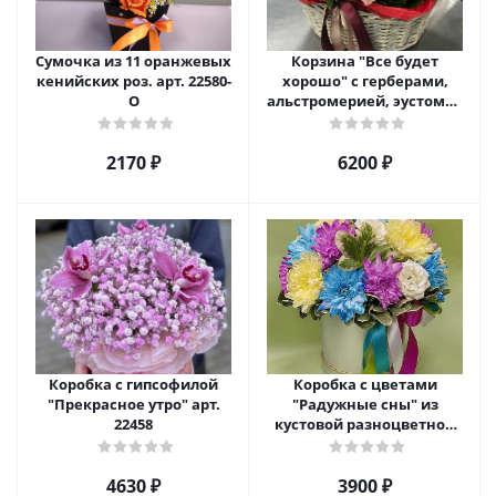
Сумочка из 11 оранжевых
Корзина "Все будет
кенийских роз. арт. 22580-
хорошо" с герберами,
О
альстромерией, эустомой
и хризантемой арт. 22461
2170 ₽
6200 ₽
Коробка с гипсофилой
Коробка с цветами
"Прекрасное утро" арт.
"Радужные сны" из
22458
кустовой разноцветной
хризантемы арт. 22457
4630 ₽
3900 ₽