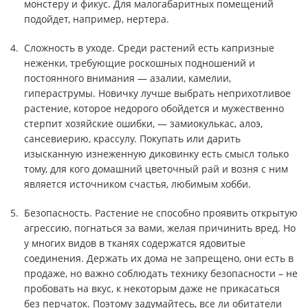
монстеру и фикус. Для малогабаритных помещений
подойдет, например, нертера.
Сложность в уходе. Среди растений есть капризные
неженки, требующие роскошных подношений и
постоянного внимания — азалии, камелии,
гипераструмы. Новичку лучше выбрать неприхотливое
растение, которое недорого обойдется и мужественно
стерпит хозяйские ошибки, — замиокулькас, алоэ,
сансевиерию, крассулу. Покупать или дарить
изысканную изнеженную диковинку есть смысл только
тому, для кого домашний цветочный рай и возня с ним
является источником счастья, любимым хобби.
Безопасность. Растение не способно проявить открытую
агрессию, погнаться за вами, желая причинить вред. Но
у многих видов в тканях содержатся ядовитые
соединения. Держать их дома не запрещено, они есть в
продаже, но важно соблюдать технику безопасности – не
пробовать на вкус, к некоторым даже не прикасаться
без перчаток. Поэтому задумайтесь, все ли обитатели