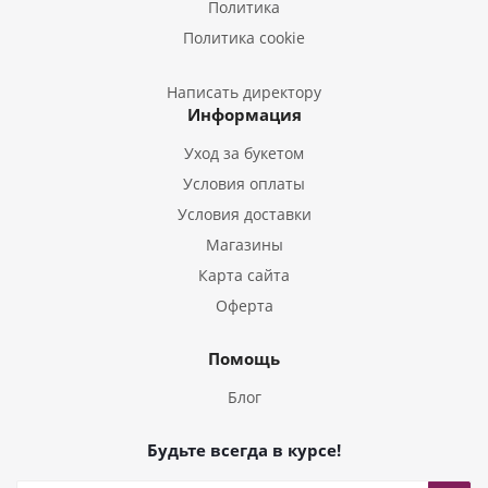
Политика
Букеты из Эустом
Политика cookie
Букеты из Пион
Букеты из Гладиолусов
Написать директору
Информация
Букеты из Тюльпанов
Уход за букетом
Условия оплаты
Условия доставки
Магазины
Карта сайта
Оферта
Помощь
Блог
Будьте всегда в курсе!