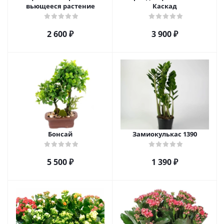
вьющееся растение
Каскад
2 600
₽
3 900
₽
Бонсай
Замиокулькас 1390
5 500
₽
1 390
₽