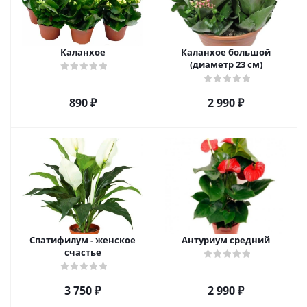
Каланхое
Каланхое большой
(диаметр 23 см)
890
₽
2 990
₽
Спатифилум - женское
Антуриум средний
счастье
3 750
₽
2 990
₽