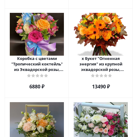
Коробка с цветами
х Букет "Огненная
"Тропический коктейль"
энергия" из крупной
из Эквадорской розы,
эквадорской розы,
эустомы, альстромерии
гиперикума и гермини.
арт. 22456
арт. 7628
6880 ₽
13490 ₽