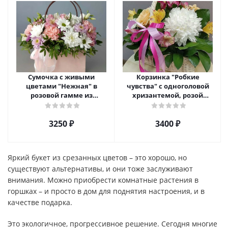
Сумочка с живыми
Корзинка "Робкие
цветами "Нежная" в
чувства" с одноголовой
розовой гамме из
хризантемой, розой
кустовой хризантемы,
Эквадор и альстромерией
розы, эустомы арт. 5514
арт. 5510
3250 ₽
3400 ₽
Яркий букет из срезанных цветов – это хорошо, но
существуют альтернативы, и они тоже заслуживают
внимания. Можно приобрести комнатные растения в
горшках – и просто в дом для поднятия настроения, и в
качестве подарка.
Это экологичное, прогрессивное решение. Сегодня многие