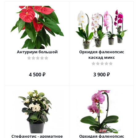
Антуриум большой
Орхидея фаленопсис
каскад микс
4 500
₽
3 900
₽
Стефанотис - ароматное
Орхидея фаленопсис