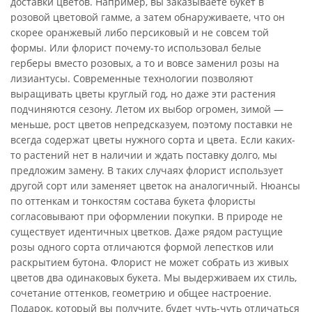
доставки цветов. Например, вы заказываете букет в
розовой цветовой гамме, а затем обнаруживаете, что он
скорее оранжевый либо персиковый и не совсем той
формы. Или флорист почему-то использовал белые
герберы вместо розовых, а то и вовсе заменил розы на
лизиантусы. Современные технологии позволяют
выращивать цветы круглый год, но даже эти растения
подчиняются сезону. Летом их выбор огромен, зимой —
меньше, рост цветов непредсказуем, поэтому поставки не
всегда содержат цветы нужного сорта и цвета. Если каких-
то растений нет в наличии и ждать поставку долго, мы
предложим замену. В таких случаях флорист использует
другой сорт или заменяет цветок на аналогичный. Нюансы
по оттенкам и тонкостям состава букета флористы
согласовывают при оформлении покупки. В природе не
существует идентичных цветков. Даже рядом растущие
розы одного сорта отличаются формой лепестков или
раскрытием бутона. Флорист не может собрать из живых
цветов два одинаковых букета. Мы выдерживаем их стиль,
сочетание оттенков, геометрию и общее настроение.
Подарок, который вы получите, будет чуть-чуть отличаться