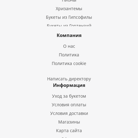
Хризантемы
Букеты из Гипсофилы
Букеты из Гортензий
Букеты из Ирисов
Компания
Букеты из Лилий
О нас
Букеты из Подсолнухов
Политика
Букеты из Эустом
Политика cookie
Букеты из Пион
Букеты из Гладиолусов
Написать директору
Информация
Букеты из Тюльпанов
Уход за букетом
Условия оплаты
Условия доставки
Магазины
Карта сайта