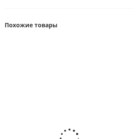
Похожие товары
ХИТ
СОВЕТУЕМ
Композиция
Ящик с
Сумочка с
Корзинка