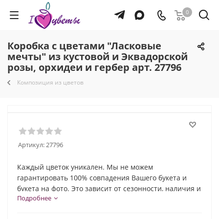
0
Коробка с цветами "Ласковые
мечты" из кустовой и Эквадорской
розы, орхидеи и гербер арт. 27796
Композиция из цветов
Артикул:
27796
Каждый цветок уникален. Мы не можем
гарантировать 100% совпадения Вашего букета и
букета на фото. Это зависит от сезонности, наличия и
Подробнее
природной индивидуальности каждого цветка. Но мы
обязательно сохраним общую композицию и