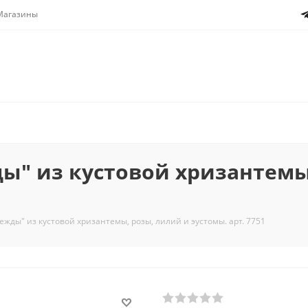
Магазины
ы" из кустовой хризантемы
жды" из кустовой хризантемы, розы, лилий и эустомы. арт. 7751