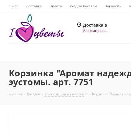
О нас
Доставка
Оплата
Уход за букетом
Вакансии
Доставка в
Александров
Корзинка "Аромат надежд
эустомы. арт. 7751
Главная
-
Каталог
-
Композиция из цветов
-
Корзинка "Аромат наде