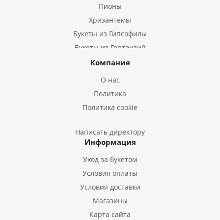
Пионы
Хризантемы
Букеты из Гипсофилы
Букеты из Гортензий
Букеты из Ирисов
Компания
Букеты из Лилий
О нас
Букеты из Подсолнухов
Политика
Букеты из Эустом
Политика cookie
Букеты из Пион
Букеты из Гладиолусов
Написать директору
Информация
Букеты из Тюльпанов
Уход за букетом
Условия оплаты
Условия доставки
Магазины
Карта сайта