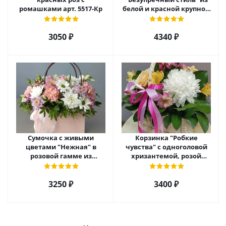
ромашками арт. 5517-Кр
белой и красной крупной
розы Эквадор. арт. 5515
3050 ₽
4340 ₽
Сумочка с живыми
Корзинка "Робкие
цветами "Нежная" в
чувства" с одноголовой
розовой гамме из
хризантемой, розой
кустовой хризантемы,
Эквадор и альстромерией
розы, эустомы арт. 5514
арт. 5510
3250 ₽
3400 ₽