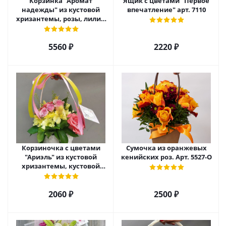
Корзинка "Аромат
Ящик с цветами "Первое
надежды" из кустовой
впечатление" арт. 7110
хризантемы, розы, лилий
и эустомы. арт. 7751
5560 ₽
2220 ₽
Корзиночка с цветами
Сумочка из оранжевых
"Ариэль" из кустовой
кенийских роз. Арт. 5527-О
хризантемы, кустовой
розы и альстромерии арт.
6975
2060 ₽
2500 ₽