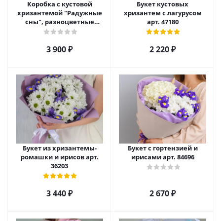
Коробка с кустовой
Букет кустовых
хризантемой "Радужные
хризантем с лагурусом
сны", разноцветные
арт. 47180
№22457
3 900
₽
2 220
₽
Букет из хризантемы-
Букет с гортензией и
ромашки и ирисов арт.
ирисами арт. 84696
36203
3 440
₽
2 670
₽