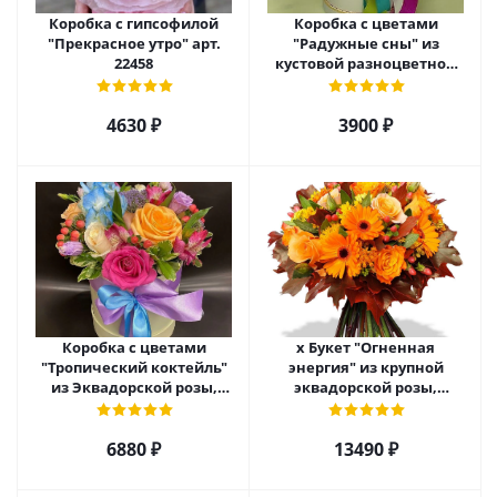
Коробка с гипсофилой
Коробка с цветами
"Прекрасное утро" арт.
"Радужные сны" из
22458
кустовой разноцветной
хризантемы арт. 22457
4630 ₽
3900 ₽
Коробка с цветами
х Букет "Огненная
"Тропический коктейль"
энергия" из крупной
из Эквадорской розы,
эквадорской розы,
эустомы, альстромерии
гиперикума и гермини.
арт. 22456
арт. 7628
6880 ₽
13490 ₽