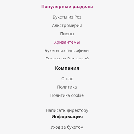
Популярные разделы
Букеты из Роз
Альстромерии
Пионы
Хризантемы
Букеты из Гипсофилы
Букеты из Гортензий
Букеты из Ирисов
Компания
Букеты из Лилий
О нас
Букеты из Подсолнухов
Политика
Букеты из Эустом
Политика cookie
Букеты из Пион
Букеты из Гладиолусов
Написать директору
Информация
Букеты из Тюльпанов
Уход за букетом