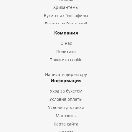
Хризантемы
Букеты из Гипсофилы
Букеты из Гортензий
Букеты из Ирисов
Компания
Букеты из Лилий
О нас
Букеты из Подсолнухов
Политика
Букеты из Эустом
Политика cookie
Букеты из Пион
Букеты из Гладиолусов
Написать директору
Информация
Букеты из Тюльпанов
Уход за букетом
Условия оплаты
Условия доставки
Магазины
Карта сайта