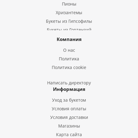
Пионы
Хризантемы
Букеты из Гипсофилы
Букеты из Гортензий
Букеты из Ирисов
Компания
Букеты из Лилий
О нас
Букеты из Подсолнухов
Политика
Букеты из Эустом
Политика cookie
Букеты из Пион
Букеты из Гладиолусов
Написать директору
Информация
Букеты из Тюльпанов
Уход за букетом
Условия оплаты
Условия доставки
Магазины
Карта сайта