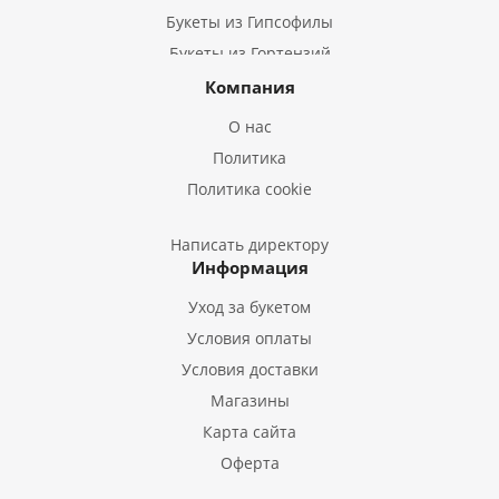
Букеты из Гипсофилы
Букеты из Гортензий
Букеты из Ирисов
Компания
Букеты из Лилий
О нас
Букеты из Подсолнухов
Политика
Букеты из Эустом
Политика cookie
Букеты из Пион
Букеты из Гладиолусов
Написать директору
Информация
Букеты из Тюльпанов
Уход за букетом
Условия оплаты
Условия доставки
Магазины
Карта сайта
Оферта