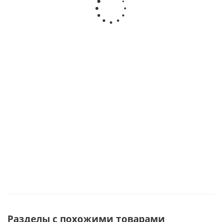
Букет 11
Букет
Букет
Букет из
Корзина
роз Кения
"Звездное
розовых
101 розы
нежных
с
небо" из
роз из 15
-
кустовых
колосьями
красных и
шт с
Красные
роз арт.
арт. 84333
белых
крупным
с
45005
кустовых
бутоном
крупным
роз арт.
60 см
бутоном
Много
Под заказ
5497
№36397
№6956
Под заказ
Много
Много
Разделы с похожими товарами