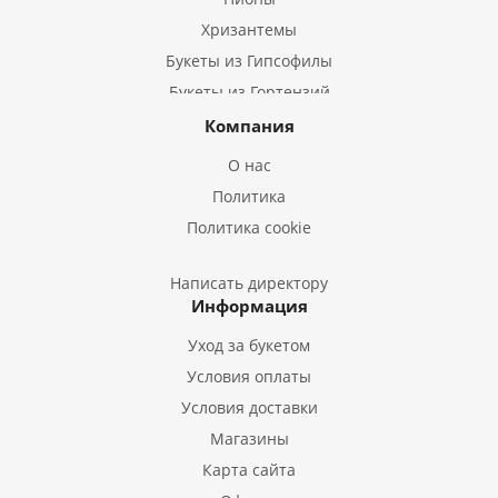
Хризантемы
Букеты из Гипсофилы
Букеты из Гортензий
Букеты из Ирисов
Компания
Букеты из Лилий
О нас
Букеты из Подсолнухов
Политика
Букеты из Эустом
Политика cookie
Букеты из Пион
Букеты из Гладиолусов
Написать директору
Информация
Букеты из Тюльпанов
Уход за букетом
Условия оплаты
Условия доставки
Магазины
Карта сайта