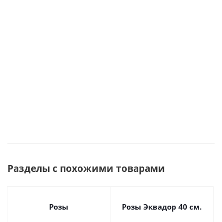
арт. 50568
60 см
Много
№36397
Много
Под заказ
Много
Разделы с похожими товарами
Розы
Розы Эквадор 40 см.