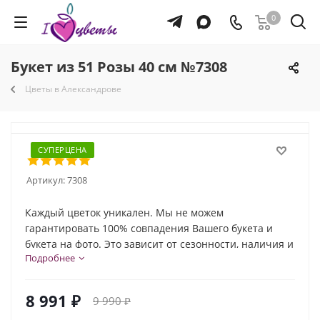
0
Букет из 51 Розы 40 см №7308
Цветы в Александрове
СУПЕРЦЕНА
Артикул:
7308
Каждый цветок уникален. Мы не можем
гарантировать 100% совпадения Вашего букета и
букета на фото. Это зависит от сезонности, наличия и
Подробнее
природной индивидуальности каждого цветка. Но мы
обязательно сохраним общую композицию и
настроение букета!
8 991
₽
9 990
₽