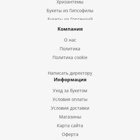
Хризантемы
Букеты из Гипсофилы
Букеты из Гортензий
Букеты из Ирисов
Компания
Букеты из Лилий
О нас
Букеты из Подсолнухов
Политика
Букеты из Эустом
Политика cookie
Букеты из Пион
Букеты из Гладиолусов
Написать директору
Информация
Букеты из Тюльпанов
Уход за букетом
Условия оплаты
Условия доставки
Магазины
Карта сайта
Оферта