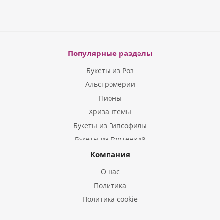
Популярные разделы
Букеты из Роз
Альстромерии
Пионы
Хризантемы
Букеты из Гипсофилы
Букеты из Гортензий
Букеты из Ирисов
Компания
Букеты из Лилий
О нас
Букеты из Подсолнухов
Политика
Букеты из Эустом
Политика cookie
Букеты из Пион