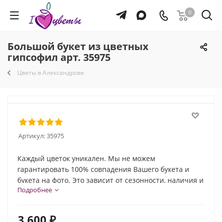
0
Большой букет из цветных
гипсофил арт. 35975
Цветы в Александрове
Артикул:
35975
Каждый цветок уникален. Мы не можем
гарантировать 100% совпадения Вашего букета и
букета на фото. Это зависит от сезонности, наличия и
Подробнее
природной индивидуальности каждого цветка. Но мы
обязательно сохраним общую композицию и
настроение букета!
3 600
₽