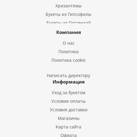
Хризантемы
Букеты из Гипсофилы
Букеты из Гортензий
Букеты из Ирисов
Компания
Букеты из Лилий
О нас
Букеты из Подсолнухов
Политика
Букеты из Эустом
Политика cookie
Букеты из Пион
Букеты из Гладиолусов
Написать директору
Информация
Букеты из Тюльпанов
Уход за букетом
Условия оплаты
Условия доставки
Магазины
Карта сайта
Оферта