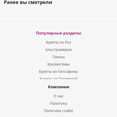
Ранее вы смотрели
Популярные разделы
Букеты из Роз
Альстромерии
Пионы
Хризантемы
Букеты из Гипсофилы
Букеты из Гортензий
Букеты из Ирисов
Компания
Букеты из Лилий
О нас
Букеты из Подсолнухов
Политика
Букеты из Эустом
Политика cookie
Букеты из Пион