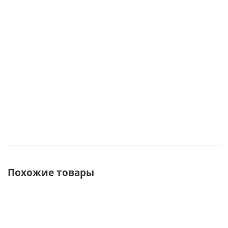
отбивалка
мыло,
шоколад арт.
солью и
для мяса)
ангел,
69425
бомбочка
5142386
леденец
для ванны
69433
арт. 4500
Под заказ
Под заказ
Под заказ
Под зака
Похожие товары
СОВЕТУЕМ