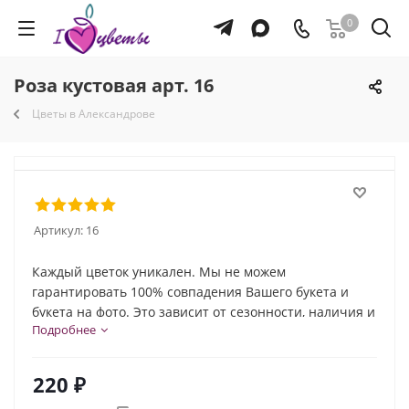
0
Роза кустовая арт. 16
Цветы в Александрове
Артикул:
16
Каждый цветок уникален. Мы не можем
гарантировать 100% совпадения Вашего букета и
букета на фото. Это зависит от сезонности, наличия и
Подробнее
природной индивидуальности каждого цветка. Но мы
обязательно сохраним общую композицию и
настроение букета!
220
₽