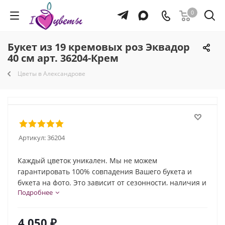
0
Букет из 19 кремовых роз Эквадор
40 см арт. 36204-Крем
Цветы в Александрове
Артикул:
36204
Каждый цветок уникален. Мы не можем
гарантировать 100% совпадения Вашего букета и
букета на фото. Это зависит от сезонности, наличия и
Подробнее
природной индивидуальности каждого цветка. Но мы
обязательно сохраним общую композицию и
настроение букета!
4 050
₽