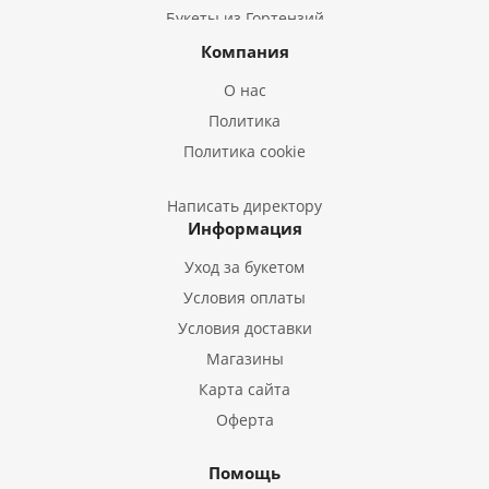
Букеты из Гортензий
Букеты из Ирисов
Компания
Букеты из Лилий
О нас
Букеты из Подсолнухов
Политика
Букеты из Эустом
Политика cookie
Букеты из Пион
Букеты из Гладиолусов
Написать директору
Информация
Букеты из Тюльпанов
Уход за букетом
Условия оплаты
Условия доставки
Магазины
Карта сайта
Оферта
Помощь