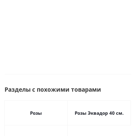
Эквадор. арт.
5497
а
5515
3
Много
Под заказ
Много
Разделы с похожими товарами
Розы
Розы Эквадор 40 см.