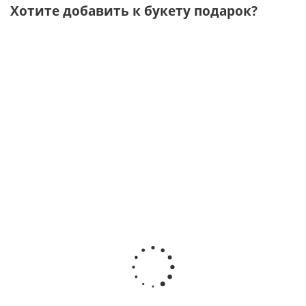
Хотите добавить к букету подарок?
Подарочный
Подарочный
Подарочный
Подарочный
набор
набор
набор "Утро в
набор
"Лучшему
"Влюбленные
Париже" с
"Любимой
мужчине"
коты"
аромасвечой,
маме" чай,