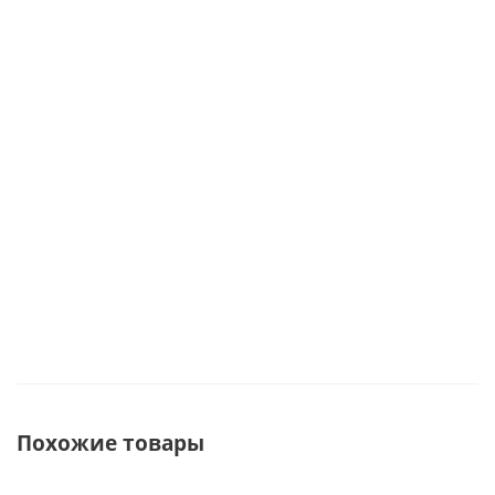
(фартук и
бомбочки
аромамаслом,
чашка,
отбивалка
для ванны,
солью и
варенье,
для мяса)
ангел,
бомбочками
прихватка,
5142390
кружка,
для ванны.
полотенце
свечи 69426
арт. 45009
арт. 67451
Под заказ
Под заказ
Под заказ
Под заказ
Похожие товары