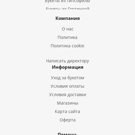
Букеты из Гипсофилы
Букеты из Гортензий
Букеты из Ирисов
Компания
Букеты из Лилий
О нас
Букеты из Подсолнухов
Политика
Букеты из Эустом
Политика cookie
Букеты из Пион
Букеты из Гладиолусов
Написать директору
Информация
Букеты из Тюльпанов
Уход за букетом
Условия оплаты
Условия доставки
Магазины
Карта сайта
Оферта
Помощь