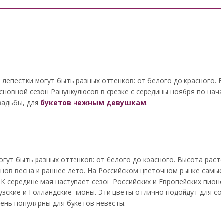
о лепестки могут быть разных оттенков: от белого до красного.
Основной сезон Ранункулюсов в срезке с середины ноября по нача
вадьбы, для
букетов нежным девушкам
.
огут быть разных оттенков: от белого до красного. Высота рас
ионов весна и раннее лето. На Российском цветочном рынке самы
. К середине мая наступает сезон Российских и Европейских пио
зские и Голландские пионы. Эти цветы отлично подойдут для с
чень популярны для букетов невесты.