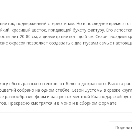
цветок, подверженный стереотипам. Но в последнее время этот
йкий, красивый цветок, придающий букету фактуру. Его лепестк
стигает 20-80 см, а диаметр цветка - до 5 см. Сезон гвоздики кр
азие окрасок позволяет создавать с диантусами самые настоящ
могут быть разных оттенков: от белого до красного. Высота ра
 соцветий собрано на одном стебле. Сезон Эустомы в срезке кругл
ое разнообразие форм и расцветок местной Краснодарской эуст
тов. Прекрасно смотрятся и в моно и в сборном формате.
Поделит