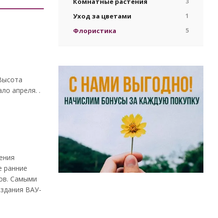
Комнатные растения
3
Уход за цветами
1
Флористика
5
 Высота
ло апреля. .
тения
е ранние
нов. Самыми
оздания ВАУ-