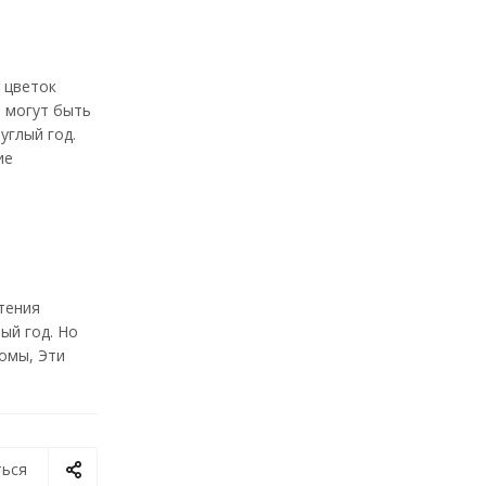
 цветок
и могут быть
углый год.
ие
стения
ый год. Но
омы, Эти
ься