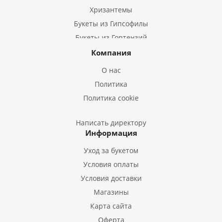
Хризантемы
Букеты из Гипсофилы
Букеты из Гортензий
Букеты из Ирисов
Компания
Букеты из Лилий
О нас
Букеты из Подсолнухов
Политика
Букеты из Эустом
Политика cookie
Букеты из Пион
Букеты из Гладиолусов
Написать директору
Информация
Букеты из Тюльпанов
Уход за букетом
Условия оплаты
Условия доставки
Магазины
Карта сайта
Оферта