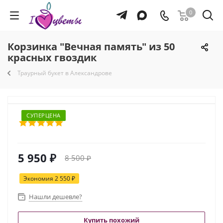
0
Корзинка "Вечная память" из 50
красных гвоздик
Траурный букет в Александрове
СУПЕРЦЕНА
5 950
₽
8 500
₽
Экономия
2 550
₽
Нашли дешевле?
Купить похожий