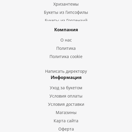
Хризантемы
Букеты из Гипсофилы
Букеты из Гортензий
Букеты из Ирисов
Компания
Букеты из Лилий
О нас
Букеты из Подсолнухов
Политика
Букеты из Эустом
Политика cookie
Букеты из Пион
Букеты из Гладиолусов
Написать директору
Информация
Букеты из Тюльпанов
Уход за букетом
Условия оплаты
Условия доставки
Магазины
Карта сайта
Оферта