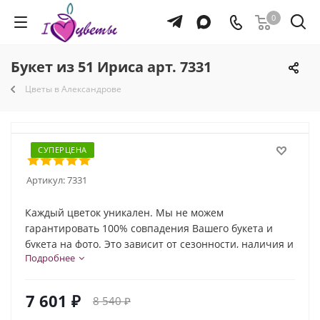
0
Букет из 51 Ириса арт. 7331
Цветы в Александрове
СУПЕРЦЕНА
Артикул:
7331
Каждый цветок уникален. Мы не можем
гарантировать 100% совпадения Вашего букета и
букета на фото. Это зависит от сезонности, наличия и
Подробнее
природной индивидуальности каждого цветка. Но мы
обязательно сохраним общую композицию и
настроение букета!
7 601
₽
8 540
₽