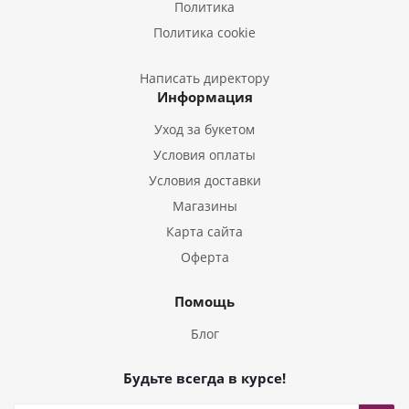
Политика
Букеты из Эустом
Политика cookie
Букеты из Пион
Букеты из Гладиолусов
Написать директору
Информация
Букеты из Тюльпанов
Уход за букетом
Условия оплаты
Условия доставки
Магазины
Карта сайта
Оферта
Помощь
Блог
Будьте всегда в курсе!