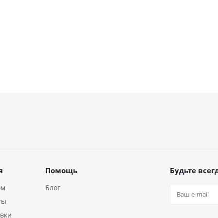
я
Помощь
Будьте всегд
ом
Блог
ты
авки