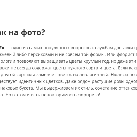
ак на фото?
?»
— один из самых популярных вопросов к службам доставки ц
анжевый либо персиковый и не совсем той формы. Или флорист 
нологии позволяют выращивать цветы круглый год, но даже эти
вки не всегда содержат цветы нужного сорта и цвета. Если каки
 другой сорт или заменяет цветок на аналогичный. Нюансы по 
ществует идентичных цветков. Даже рядом растущие розы одно
инаковых букета. Мы выдерживаем их стиль, сочетание оттенко
га. Но в этом и есть неповторимость сюрприза!