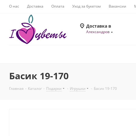
О нас
Доставка
Оплата
Уход за букетом
Вакансии
Доставка в
Александров
Басик 19-170
Главная
-
Каталог
-
Подарки
-
Игрушки
-
Басик 19-170