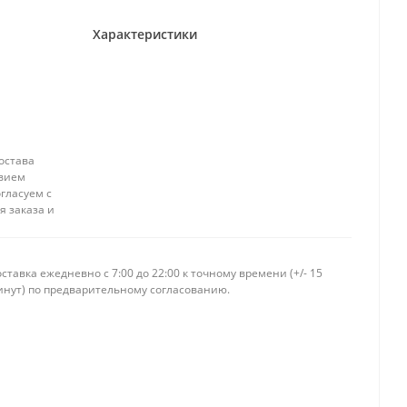
Характеристики
остава
твием
гласуем с
я заказа и
ставка ежедневно c 7:00 до 22:00 к точному времени (+/- 15
инут) по предварительному согласованию.