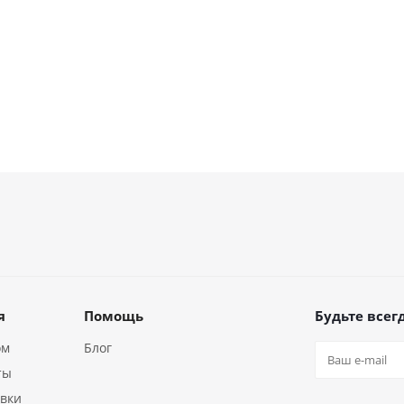
я
Помощь
Будьте всегд
ом
Блог
ты
авки