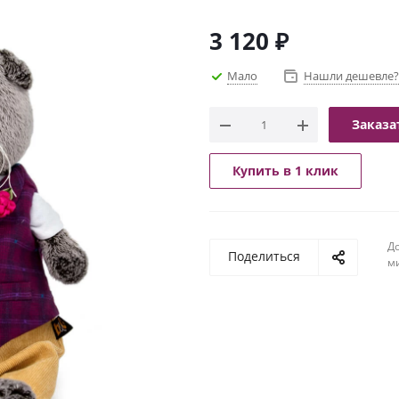
3 120
₽
Мало
Нашли дешевле?
Заказа
Купить в 1 клик
До
Поделиться
м