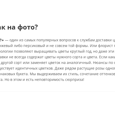
ак на фото?
?»
— один из самых популярных вопросов к службам доставки ц
анжевый либо персиковый и не совсем той формы. Или флорист 
нологии позволяют выращивать цветы круглый год, но даже эти
вки не всегда содержат цветы нужного сорта и цвета. Если каки
 другой сорт или заменяет цветок на аналогичный. Нюансы по 
ществует идентичных цветков. Даже рядом растущие розы одно
инаковых букета. Мы выдерживаем их стиль, сочетание оттенко
га. Но в этом и есть неповторимость сюрприза!