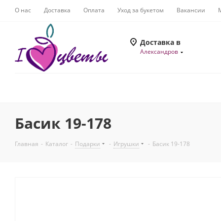
О нас
Доставка
Оплата
Уход за букетом
Вакансии
Доставка в
Александров
Басик 19-178
Главная
-
Каталог
-
Подарки
-
Игрушки
-
Басик 19-178