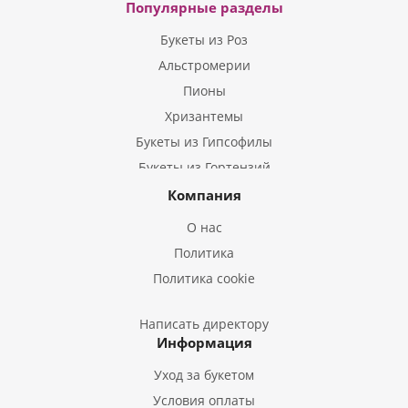
Популярные разделы
Букеты из Роз
Альстромерии
Пионы
Хризантемы
Букеты из Гипсофилы
Букеты из Гортензий
Букеты из Ирисов
Компания
Букеты из Лилий
О нас
Букеты из Подсолнухов
Политика
Букеты из Эустом
Политика cookie
Букеты из Пион
Букеты из Гладиолусов
Написать директору
Информация
Букеты из Тюльпанов
Уход за букетом
Условия оплаты