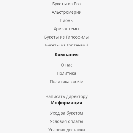
Букеты из Роз
Альстромерии
Пионы
Хризантемы
Букеты из Гипсофилы
Букеты из Гортензий
Букеты из Ирисов
Компания
Букеты из Лилий
О нас
Букеты из Подсолнухов
Политика
Букеты из Эустом
Политика cookie
Букеты из Пион
Букеты из Гладиолусов
Написать директору
Информация
Букеты из Тюльпанов
Уход за букетом
Условия оплаты
Условия доставки