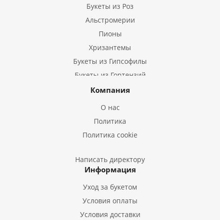
Букеты из Роз
Альстромерии
Пионы
Хризантемы
Букеты из Гипсофилы
Букеты из Гортензий
Букеты из Ирисов
Компания
Букеты из Лилий
О нас
Букеты из Подсолнухов
Политика
Букеты из Эустом
Политика cookie
Букеты из Пион
Букеты из Гладиолусов
Написать директору
Информация
Букеты из Тюльпанов
Уход за букетом
Условия оплаты
Условия доставки