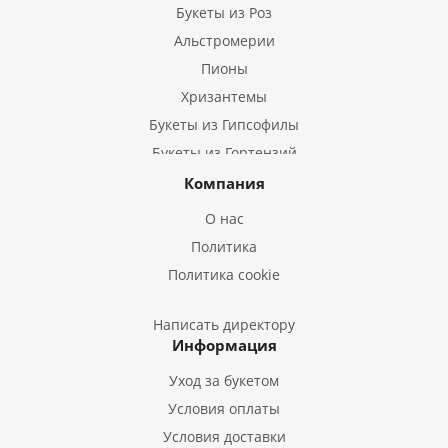
Букеты из Роз
Альстромерии
Пионы
Хризантемы
Букеты из Гипсофилы
Букеты из Гортензий
Букеты из Ирисов
Компания
Букеты из Лилий
О нас
Букеты из Подсолнухов
Политика
Букеты из Эустом
Политика cookie
Букеты из Пион
Букеты из Гладиолусов
Написать директору
Информация
Букеты из Тюльпанов
Уход за букетом
Условия оплаты
Условия доставки