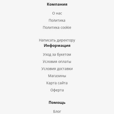
Букеты из Ирисов
Компания
Букеты из Лилий
О нас
Букеты из Подсолнухов
Политика
Букеты из Эустом
Политика cookie
Букеты из Пион
Букеты из Гладиолусов
Написать директору
Информация
Букеты из Тюльпанов
Уход за букетом
Условия оплаты
Условия доставки
Магазины
Карта сайта
Оферта
Помощь
Блог