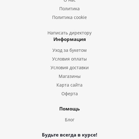
Букеты из Подсолнухов
Политика
Букеты из Эустом
Политика cookie
Букеты из Пион
Букеты из Гладиолусов
Написать директору
Информация
Букеты из Тюльпанов
Уход за букетом
Условия оплаты
Условия доставки
Магазины
Карта сайта
Оферта
Помощь
Блог
Будьте всегда в курсе!