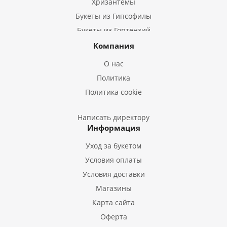
Хризантемы
Букеты из Гипсофилы
Букеты из Гортензий
Букеты из Ирисов
Компания
Букеты из Лилий
О нас
Букеты из Подсолнухов
Политика
Букеты из Эустом
Политика cookie
Букеты из Пион
Букеты из Гладиолусов
Написать директору
Информация
Букеты из Тюльпанов
Уход за букетом
Условия оплаты
Условия доставки
Магазины
Карта сайта
Оферта