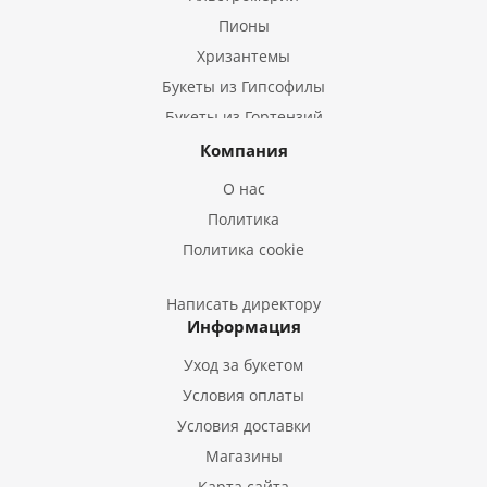
Пионы
Хризантемы
Букеты из Гипсофилы
Букеты из Гортензий
Букеты из Ирисов
Компания
Букеты из Лилий
О нас
Букеты из Подсолнухов
Политика
Букеты из Эустом
Политика cookie
Букеты из Пион
Букеты из Гладиолусов
Написать директору
Информация
Букеты из Тюльпанов
Уход за букетом
Условия оплаты
Условия доставки
Магазины
Карта сайта