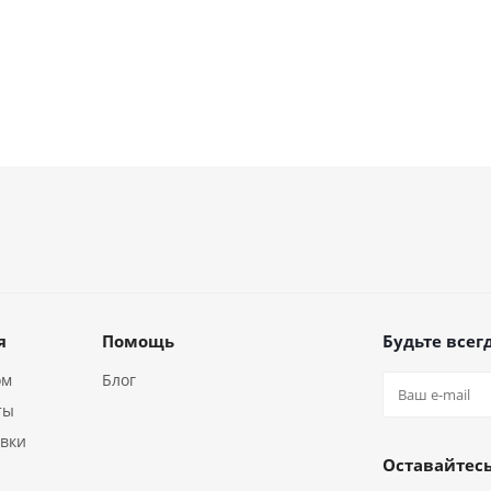
я
Помощь
Будьте всегд
ом
Блог
ты
авки
Оставайтесь