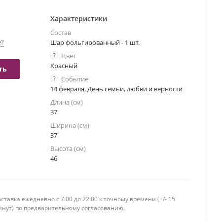
Характеристики
Состав
е?
Шар фольгированный - 1 шт.
?
Цвет
Красный
ть
?
Событие
14 февраля, День семьи, любви и верности
Длина (см)
37
Ширина (см)
37
Высота (см)
46
ставка ежедневно c 7:00 до 22:00 к точному времени (+/- 15
инут) по предварительному согласованию.