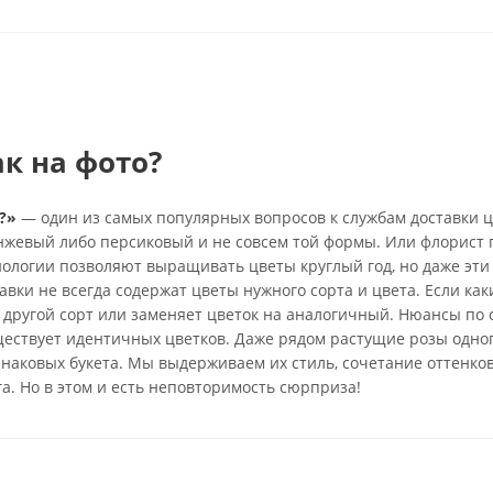
ак на фото?
?»
— один из самых популярных вопросов к службам доставки ц
анжевый либо персиковый и не совсем той формы. Или флорист 
нологии позволяют выращивать цветы круглый год, но даже эти
вки не всегда содержат цветы нужного сорта и цвета. Если каки
 другой сорт или заменяет цветок на аналогичный. Нюансы по 
ществует идентичных цветков. Даже рядом растущие розы одно
инаковых букета. Мы выдерживаем их стиль, сочетание оттенко
га. Но в этом и есть неповторимость сюрприза!