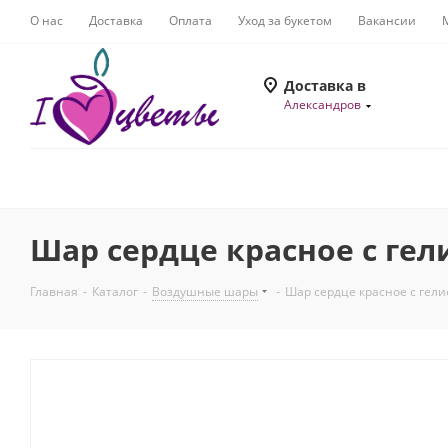
О нас
Доставка
Оплата
Уход за букетом
Вакансии
Доставка в
Александров
Шар сердце красное с гелие
Главная
-
Каталог
-
Воздушные шары
-
Шар сердце красное с гелие