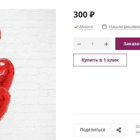
300
₽
Много
Нашли дешевл
Заказа
Купить в 1 клик
До
Поделиться
м