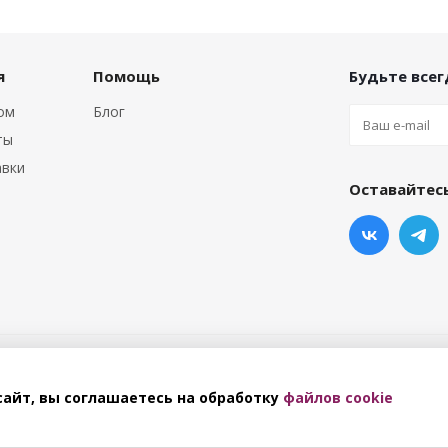
я
Помощь
Будьте всегд
том
Блог
ты
авки
Оставайтесь
айт, вы соглашаетесь на обработку
файлов cookie
ерсональных данных