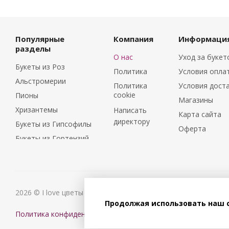
Популярные
Компания
Информаци
разделы
О нас
Уход за буке
Букеты из Роз
Политика
Условия опла
Альстромерии
Политика
Условия дост
cookie
Пионы
Магазины
Хризантемы
Написать
Карта сайта
директору
Букеты из Гипсофилы
Оферта
Букеты из Гортензий
Букеты из Ирисов
Букеты из Лилий
Букеты из
Подсолнухов
2026 © I love цветы
Продолжая использовать наш с
Букеты из Эустом
Политика конфиденциальности
Соглашение на обработку п
Букеты из Пион