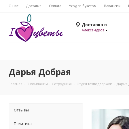
О нас
Доставка
Оплата
Уход за букетом
Вакансии
Доставка в
Александров
Дарья Добрая
Главная
-
О компании
-
Сотрудники
-
Отдел техподдержки
-
Дарья 
Отзывы
Политика