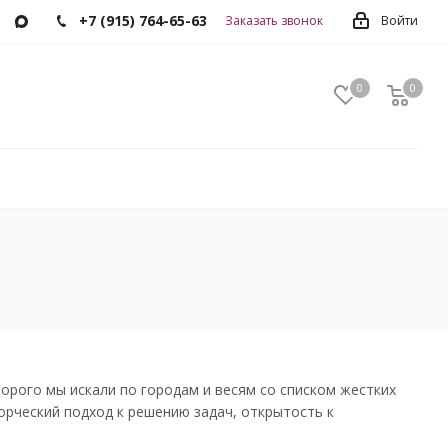
+7 (915) 764-65-63
Заказать звонок
Войти
0
0
0
торого мы искали по городам и весям со списком жестких
орческий подход к решению задач, открытость к