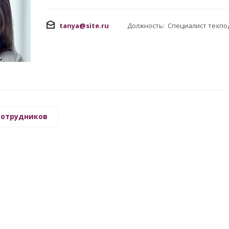
tanya@site.ru
Должность: Специалист техп
сотрудников