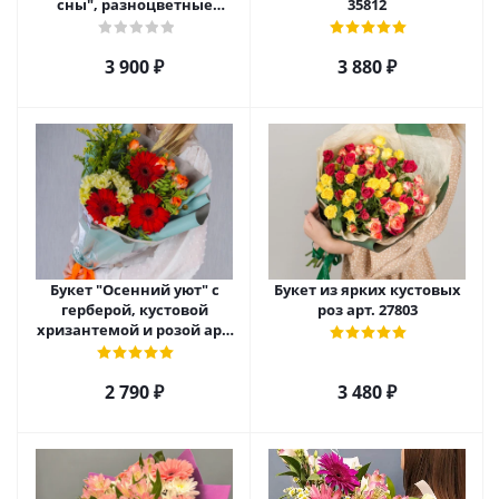
сны", разноцветные
35812
№22457
3 900
₽
3 880
₽
Букет "Осенний уют" с
Букет из ярких кустовых
герберой, кустовой
роз арт. 27803
хризантемой и розой арт.
38376
2 790
₽
3 480
₽