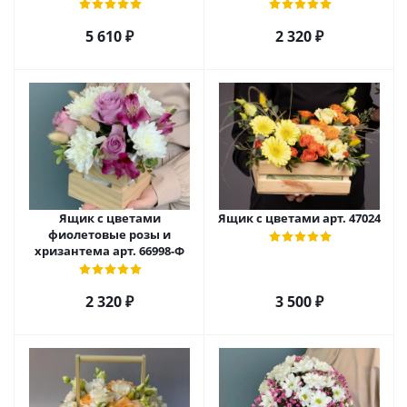
альстромерией арт. 52460
5 610
₽
2 320
₽
Ящик с цветами
Ящик с цветами арт. 47024
фиолетовые розы и
хризантема арт. 66998-Ф
2 320
₽
3 500
₽