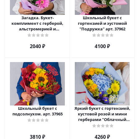
Загадка. Букет-
Школьный букет с
комплимент с герберой,
гортензией и эустомой
альстромерией и
"Подружка" арт. 37962
хризантемой арт. 37961
2040 ₽
4100 ₽
Школьный букет с
Яркий букет с гортензией,
подсолнухом. арт. 37965
кустовой розой и мини
герберами "Облачный
атлас" арт. 38167
3810 ₽
4260 ₽