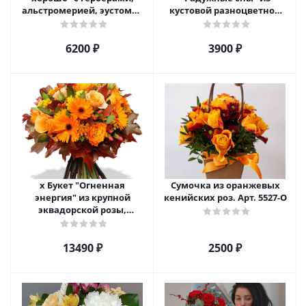
альстромерией, эустомой
кустовой разноцветной
и хризантемой арт. 22461
хризантемы арт. 22457
6200 ₽
3900 ₽
х Букет "Огненная
Сумочка из оранжевых
энергия" из крупной
кенийских роз. Арт. 5527-О
эквадорской розы,
гиперикума и гермини.
арт. 7628
13490 ₽
2500 ₽