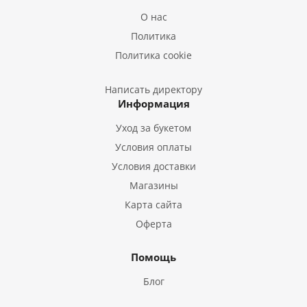
Букеты из Лилий
О нас
Букеты из Подсолнухов
Политика
Букеты из Эустом
Политика cookie
Букеты из Пион
Букеты из Гладиолусов
Написать директору
Информация
Букеты из Тюльпанов
Уход за букетом
Условия оплаты
Условия доставки
Магазины
Карта сайта
Оферта
Помощь
Блог