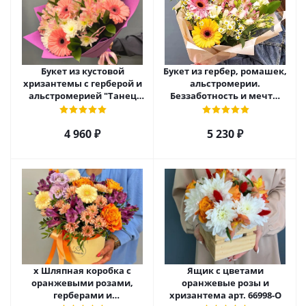
Букет из кустовой
Букет из гербер, ромашек,
хризантемы с герберой и
альстромерии.
альстромерией "Танец
Беззаботность и мечты
бабочек" арт. 5490
арт. 36298
4 960
₽
5 230
₽
х Шляпная коробка с
Ящик с цветами
оранжевыми розами,
оранжевые розы и
герберами и
хризантема арт. 66998-О