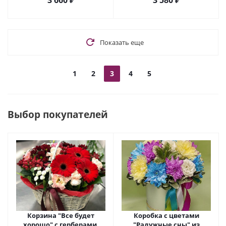
3 660
₽
3 580
₽
Показать еще
1
2
3
4
5
Выбор покупателей
Корзина "Все будет
Коробка с цветами
хорошо" с герберами,
"Радужные сны" из