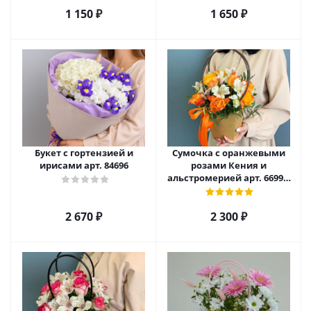
1 150
₽
1 650
₽
Букет с гортензией и
Сумочка с оранжевыми
ирисами арт. 84696
розами Кения и
альстромерией арт. 66996-
Р
2 670
₽
2 300
₽