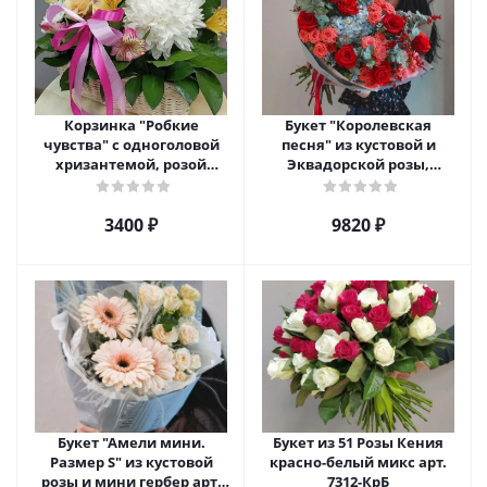
Корзинка "Робкие
Букет "Королевская
чувства" с одноголовой
песня" из кустовой и
хризантемой, розой
Эквадорской розы,
Эквадор и альстромерией
гортензии, эвкалипта и
арт. 5510
илекса. арт. 27795
3400 ₽
9820 ₽
Букет "Амели мини.
Букет из 51 Розы Кения
Размер S" из кустовой
красно-белый микс арт.
розы и мини гербер арт.
7312-КрБ