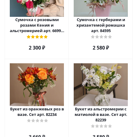
Сумочка с розовыми
Сумочка с герберами и
розами Кения и
хризантемой ромашка
альстромерией арт. 66996-
арт. 84595
Р
2 300
₽
2 580
₽
Букет из оранжевых роз в
Букет из альстромерии с
вазе. Сет арт. 82234
матиолой в вазе. Сет арт.
82239