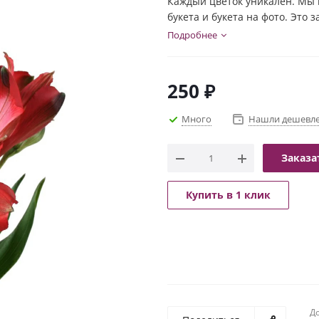
Каждый цветок уникален. Мы 
букета и букета на фото. Это 
индивидуальности каждого цв
Подробнее
и настроение букета!
250
₽
Много
Нашли дешевл
Заказа
Купить в 1 клик
До