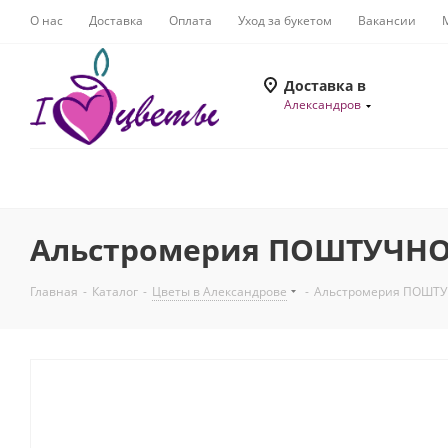
О нас
Доставка
Оплата
Уход за букетом
Вакансии
Доставка в
Александров
Альстромерия ПОШТУЧНО 
Главная
-
Каталог
-
Цветы в Александрове
-
Альстромерия ПОШТУЧ