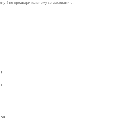
инут) по предварительному согласованию.
ёт
р -
тук