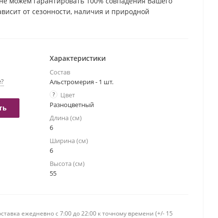
не можем гарантировать 100% совпадения Вашего
зависит от сезонности, наличия и природной
етка. Но мы обязательно сохраним общую композицию
Характеристики
Состав
е?
Альстромерия - 1 шт.
?
Цвет
Разноцветный
ть
Длина (см)
6
Ширина (см)
6
Высота (см)
55
ставка ежедневно c 7:00 до 22:00 к точному времени (+/- 15