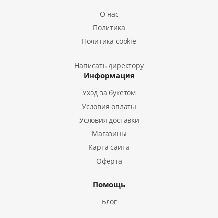
Букеты из Лилий
О нас
Букеты из Подсолнухов
Политика
Букеты из Эустом
Политика cookie
Букеты из Пион
Букеты из Гладиолусов
Написать директору
Информация
Букеты из Тюльпанов
Уход за букетом
Условия оплаты
Условия доставки
Магазины
Карта сайта
Оферта
Помощь
Блог