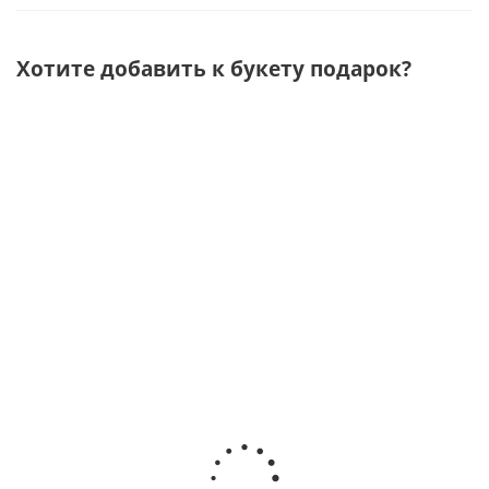
Хотите добавить к букету подарок?
Подарочный
Подарочный
Подарочный
Подарочны
набор "Тепла и
набор
набор
набор