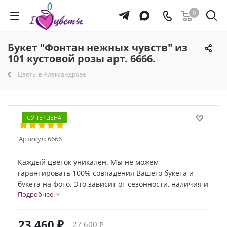
0
Букет "Фонтан нежных чувств" из
101 кустовой розы арт. 6666.
Цветы в Александрове
СУПЕРЦЕНА
Артикул:
6666
Каждый цветок уникален. Мы не можем
гарантировать 100% совпадения Вашего букета и
букета на фото. Это зависит от сезонности, наличия и
Подробнее
природной индивидуальности каждого цветка. Но мы
обязательно сохраним общую композицию и
настроение букета!
23 460
₽
27 600
₽