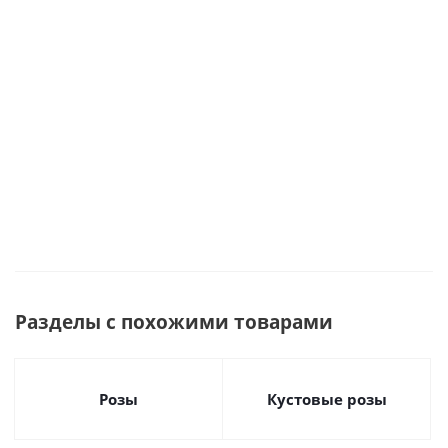
арт. 50412
36398
бутоном
ПОШТУЧНО
60 см
60 см арт.
Много
№36397
902
Много
Много
Много
Много
Разделы с похожими товарами
Розы
Кустовые розы