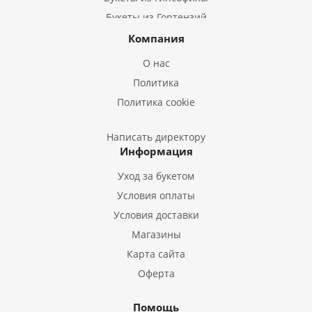
Букеты из Гортензий
Букеты из Ирисов
Компания
Букеты из Лилий
О нас
Букеты из Подсолнухов
Политика
Букеты из Эустом
Политика cookie
Букеты из Пион
Букеты из Гладиолусов
Написать директору
Информация
Букеты из Тюльпанов
Уход за букетом
Условия оплаты
Условия доставки
Магазины
Карта сайта
Оферта
Помощь