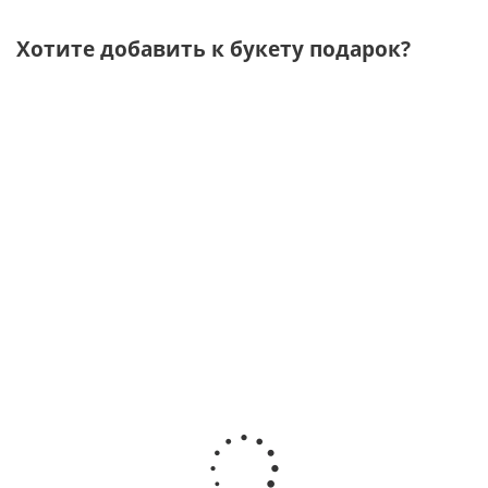
Хотите добавить к букету подарок?
Шоколад
Подарочный
Подарочный
Подарочны
Флер
набор "Тепла и
набор "Утро в
набор
Либертад
уюта"
Париже" с
"Самой