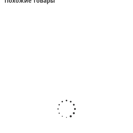
Похожие товары
СОВЕТУЕМ
СУПЕРЦЕНА
СУПЕРЦЕНА
СУПЕРЦЕНА
Коробка с
Букет из
Букет из
Букет из
Букет из
желтыми и
51
51 Розы
51
7
фиолетовыми
желтой
40 см
Розовой
розовых
кенийскими
розы
№7308
розы
роз с
розами и
Кения
Эквадор
крупным