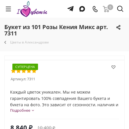
0
Букет из 101 Розы Кения Микс арт.
7311
Цветы в Александрове
СУПЕРЦЕНА
Артикул:
7311
Каждый цветок уникален. Мы не можем
гарантировать 100% совпадения Вашего букета и
букета на фото. Это зависит от сезонности, наличия и
Подробнее
природной индивидуальности каждого цветка. Но мы
обязательно сохраним общую композицию и
настроение букета!
8 840
₽
10 400
₽