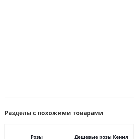
эвкалиптом
арт.
60см
бутоном
Много
арт. 50536
28448-Ж
60 см.
арт.
Много
36400
Много
Много
Много
Разделы с похожими товарами
Розы
Дешевые розы Кения